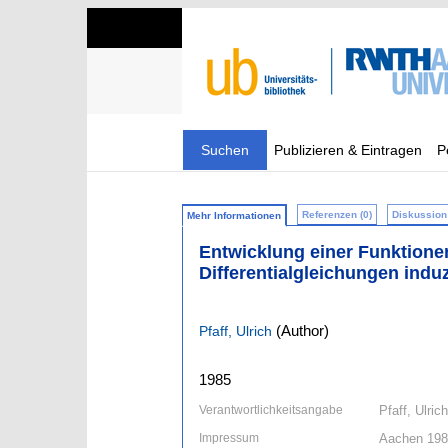
Suchen
Publizieren & Eintragen
P
Referenzen (0)
Diskussion 
Mehr Informationen
Entwicklung einer Funktionen
Differentialgleichungen induz
(Author)
Pfaff, Ulrich
1985
Verantwortlichkeitsangabe
Pfaff, Ulrich
Impressum
Aachen 19