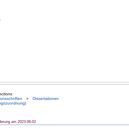
5
ections:
ionsschriften
>
Dissertationen
ngszuordnung)
derung am 2023-06-02