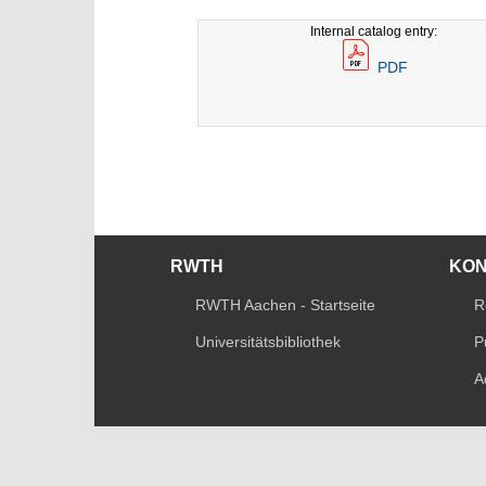
Internal catalog entry:
PDF
RWTH
KO
RWTH Aachen - Startseite
R
Universitätsbibliothek
P
A