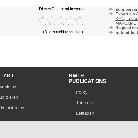
Dieses Dokument bewerten:
Zum persön
Export als
A
XML
,
EndNo
MARCXML
,
Request cor
(Bisher nicht rezensiert)
Submit fullt
NTAKT
RWTH
PUBLICATIONS
edaktion
Policy
ublizieren
Tutorials
dministration
Leitfaden