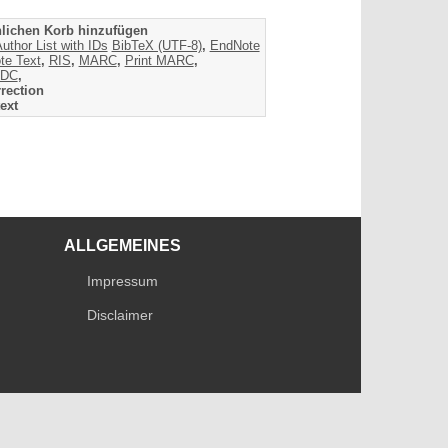
lichen Korb hinzufügen
uthor List with IDs
BibTeX (UTF-8)
,
EndNote
te Text
,
RIS
,
MARC
,
Print MARC
,
DC
,
rection
ext
ALLGEMEINES
Impressum
Disclaimer