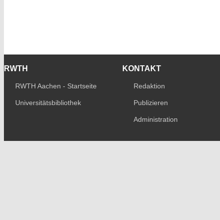
RWTH
KONTAKT
RWTH Aachen - Startseite
Redaktion
Universitätsbibliothek
Publizieren
Administration