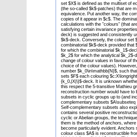
set $X$ is defined as the multiset of 
(the so-called $k$-patches) that are m
equivalence. Put another way, the com
copies of it appear in $c$. The dominati
calculations with the "colours" (that 
satisfying certain invariance properti
deck) is suggested and consistently u
$k$-deck. Conversely, the colour set $
combinatorial $k$-deck provided that
for which the combinatorial $k_1$-deck
$k_2$ for which the analytical $k_2$-d
change of colour values in favour of th
choice of the colour values). However,
number $k_0\in\mathbb{N}$, such that for
sets $F$ each colouring $c:X\longright
{k_0,|X|\}$-deck. It is unknown whether
this respect the 5-transitive Mathieu
reconstruction number would have to be 
subsets in cyclic groups up to (and inc
complementary subsets $A\subseteq G
Self-complementary subsets also explai
contains several positive reconstructio
cyclic or Abelian groups, the techniques
them is the method of anchors, where t
become particularly evident. Anchors s
colour class $A$ is reconstructible fro