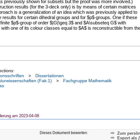
 was previously shown for subsets but the proof was more involved.)
ruction results (for the 3-deck only) is by means of certain matrices
roach is a generalization of an idea which was previously applied to
e results for certain dihedral groups and for $p$-groups. One if these
 a finite $p$-group of order $|G|\geq 3$ and $A\subseteq G$ with
with one of its colour classes equal to $A$ is reconstructible from th
ections:
ionsschriften
>
Dissertationen
aturwissenschaften (Fak.1)
>
Fachgruppe Mathematik
ss
derung am 2023-04-08
Dieses Dokument bewerten:
Zum persön
Export als
A