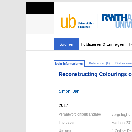
Suchen
Publizieren & Eintragen
P
Referenzen (0)
Diskussion 
Mehr Informationen
Reconstructing Colourings o
Simon, Jan
2017
Verantwortlichkeitsangabe
vorgelegt v
Impressum
Aachen 20
Umfang
1 Online-Res