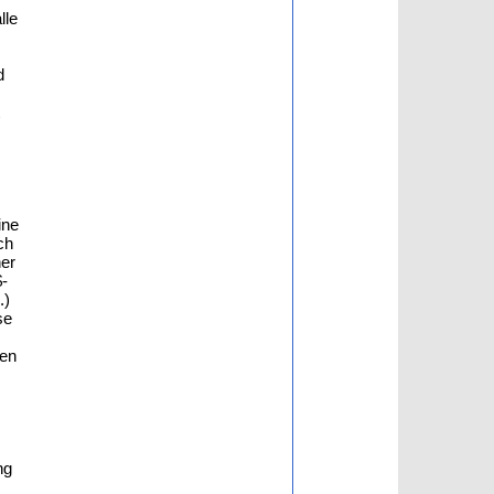
lle
d
ine
ch
ner
$-
.)
se
den
ng