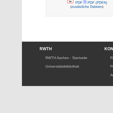
PDF
PDF (PDFA)
zusätzliche Dateien
(
)
RWTH
KO
RWTH Aachen - Startseite
R
Universitätsbibliothek
P
A