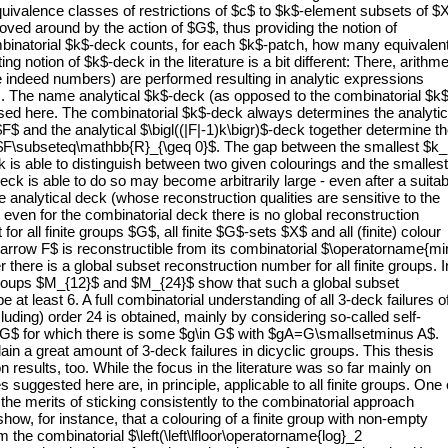
equivalence classes of restrictions of $c$ to $k$-element subsets of $
oved around by the action of $G$, thus providing the notion of
binatorial $k$-deck counts, for each $k$-patch, how many equivalen
ng notion of $k$-deck in the literature is a bit different: There, arithme
are indeed numbers) are performed resulting in analytic expressions
es. The name analytical $k$-deck (as opposed to the combinatorial $k$
sed here. The combinatorial $k$-deck always determines the analytic
F$ and the analytical $\bigl((|F|-1)k\bigr)$-deck together determine t
 $F\subseteq\mathbb{R}_{\geq 0}$. The gap between the smallest $k
 is able to distinguish between two given colourings and the smallest
eck is able to do so may become arbitrarily large - even after a suitab
e analytical deck (whose reconstruction qualities are sensitive to the
 even for the combinatorial deck there is no global reconstruction
 all finite groups $G$, all finite $G$-sets $X$ and all (finite) colour
arrow F$ is reconstructible from its combinatorial $\operatorname{mi
 there is a global subset reconstruction number for all finite groups. I
 groups $M_{12}$ and $M_{24}$ show that such a global subset
at least 6. A full combinatorial understanding of all 3-deck failures o
luding) order 24 is obtained, mainly by considering so-called self-
$ for which there is some $g\in G$ with $gA=G\smallsetminus A$.
n a great amount of 3-deck failures in dicyclic groups. This thesis
n results, too. While the focus in the literature was so far mainly on
 suggested here are, in principle, applicable to all finite groups. One 
he merits of sticking consistently to the combinatorial approach
how, for instance, that a colouring of a finite group with non-empty
m the combinatorial $\left(\left\lfloor\operatorname{log}_2