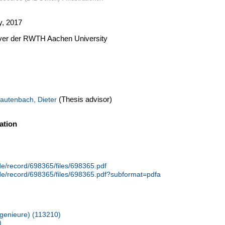
y, 2017
erver der RWTH Aachen University
(Thesis advisor)
autenbach, Dieter
ation
.de/record/698365/files/698365.pdf
.de/record/698365/files/698365.pdf?subformat=pdfa
Ingenieure) (113210)
)