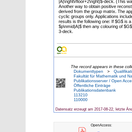
|A|\right\rfloor+2\right)$-deck. (This
Another way to obtain positive reconst
derived from the group matrix. The app
cyclic groups only. Applications includ
results is the following one: If $G$ is
$p\nmid|A|$ then any colouring of $G$ 
3-deck.
The record appears in these coll
Dokumenttypen
>
Qualifikat
Fakultät für Mathematik und N
Publikationsserver / Open Acce
Öffentliche Einträge
Publikationsdatenbank
113210
110000
Datensatz erzeugt am 2017-08-22, letzte Än
OpenAccess: