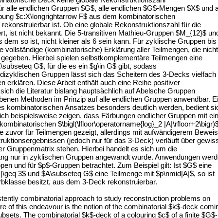
ür alle endlichen Gruppen $G$, alle endlichen $G$-Mengen $X$ und a
bung $c:X\longrightarrow F$ aus dem kombinatorischen
rekonstruierbar ist. Ob eine globale Rekonstruktionszahl für die
rt, ist nicht bekannt. Die 5-transitiven Mathieu-Gruppen $M_{12}$ un
s dem so ist, nicht kleiner als 6 sein kann. Für zyklische Gruppen bis
e vollständige (kombinatorische) Erklärung aller Teilmengen, die nicht
 gegeben. Hierbei spielen selbstkomplementäre Teilmengen eine
\subseteq G$, für die es ein $g\in G$ gibt, sodass
dizyklischen Gruppen lässt sich das Scheitern des 3-Decks vielfach
erklären. Diese Arbeit enthält auch eine Reihe positiver
ich die Literatur bislang hauptsächlich auf Abelsche Gruppen
riebenen Methoden im Prinzip auf alle endlichen Gruppen anwendbar. E
des kombinatorischen Ansatzes besonders deutlich werden, bedient si
sich beispielsweise zeigen, dass Färbungen endlicher Gruppen mit ei
mbinatorischen $\bigl(\lfloor\operatorname{log}_2 |A|\rfloor+2\bigr)
e zuvor für Teilmengen gezeigt, allerdings mit aufwändigerem Beweis
ruktionsergebnissen (jedoch nur für das 3-Deck) verläuft über gewis
r Gruppenmatrix stehen. Hierbei handelt es sich um die
slang nur in zyklischen Gruppen angewandt wurde. Anwendungen wer
en und für $p$-Gruppen betrachtet. Zum Beispiel gilt: Ist $G$ eine
\geq 3$ und $A\subseteq G$ eine Teilmenge mit $p\nmid|A|$, so ist
bklasse besitzt, aus dem 3-Deck rekonstruierbar.
stently combinatorial approach to study reconstruction problems on
tre of this endeavour is the notion of the combinatorial $k$-deck comi
subsets. The combinatorial $k$-deck of a colouring $c$ of a finite $G$-