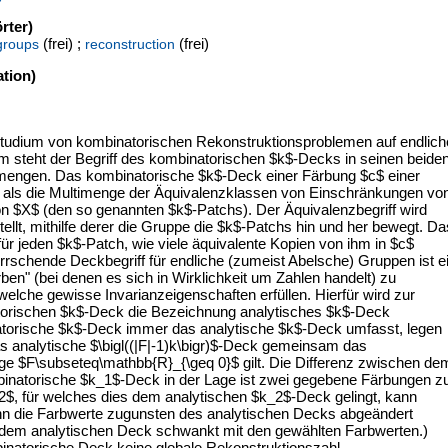
rter)
(frei) ;
(frei)
 groups
reconstruction
tion)
Studium von kombinatorischen Rekonstruktionsproblemen auf endlic
steht der Begriff des kombinatorischen $k$-Decks in seinen beide
mengen. Das kombinatorische $k$-Deck einer Färbung $c$ einer
t als die Multimenge der Äquivalenzklassen von Einschränkungen vo
n $X$ (den so genannten $k$-Patchs). Der Äquivalenzbegriff wird
ellt, mithilfe derer die Gruppe die $k$-Patchs hin und her bewegt. Da
ür jeden $k$-Patch, wie viele äquivalente Kopien von ihm in $c$
rrschende Deckbegriff für endliche (zumeist Abelsche) Gruppen ist e
ben" (bei denen es sich in Wirklichkeit um Zahlen handelt) zu
elche gewisse Invarianzeigenschaften erfüllen. Hierfür wird zur
rischen $k$-Deck die Bezeichnung analytisches $k$-Deck
torische $k$-Deck immer das analytische $k$-Deck umfasst, legen
 analytische $\bigl((|F|-1)k\bigr)$-Deck gemeinsam das
ge $F\subseteq\mathbb{R}_{\geq 0}$ gilt. Die Differenz zwischen de
binatorische $k_1$-Deck in der Lage ist zwei gegebene Färbungen z
2$, für welches dies dem analytischen $k_2$-Deck gelingt, kann
nn die Farbwerte zugunsten des analytischen Decks abgeändert
 dem analytischen Deck schwankt mit den gewählten Farbwerten.)
mbinatorische Deck keine globale Rekonstruktionszahl