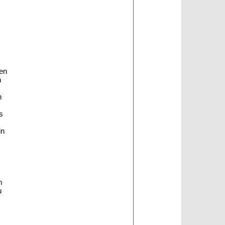
hen
n
n
s
in
m
u