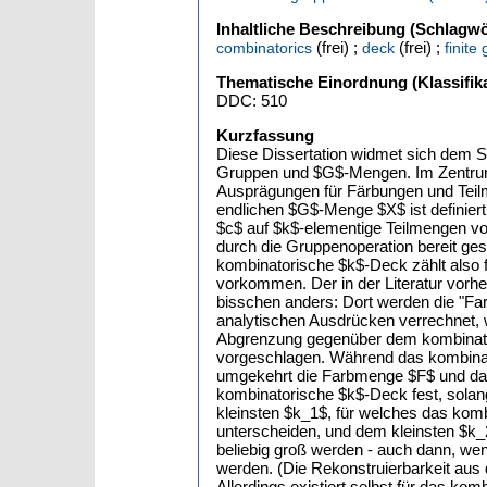
Inhaltliche Beschreibung (Schlagwö
(frei) ;
(frei) ;
combinatorics
deck
finite
Thematische Einordnung (Klassifika
DDC: 510
Kurzfassung
Diese Dissertation widmet sich dem 
Gruppen und $G$-Mengen. Im Zentrum 
Ausprägungen für Färbungen und Teil
endlichen $G$-Menge $X$ ist definier
$c$ auf $k$-elementige Teilmengen vo
durch die Gruppenoperation bereit gest
kombinatorische $k$-Deck zählt also f
vorkommen. Der in der Literatur vorhe
bisschen anders: Dort werden die "Far
analytischen Ausdrücken verrechnet, w
Abgrenzung gegenüber dem kombinato
vorgeschlagen. Während das kombina
umgekehrt die Farbmenge $F$ und das
kombinatorische $k$-Deck fest, solan
kleinsten $k_1$, für welches das kom
unterscheiden, und dem kleinsten $k_
beliebig groß werden - auch dann, we
werden. (Die Rekonstruierbarkeit aus
Allerdings existiert selbst für das ko