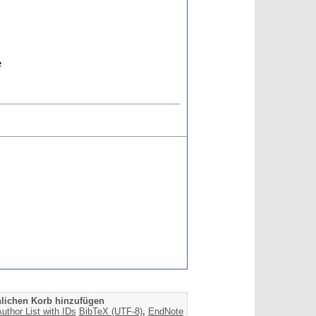
e
lichen Korb hinzufügen
uthor List with IDs
BibTeX (UTF-8)
,
EndNote