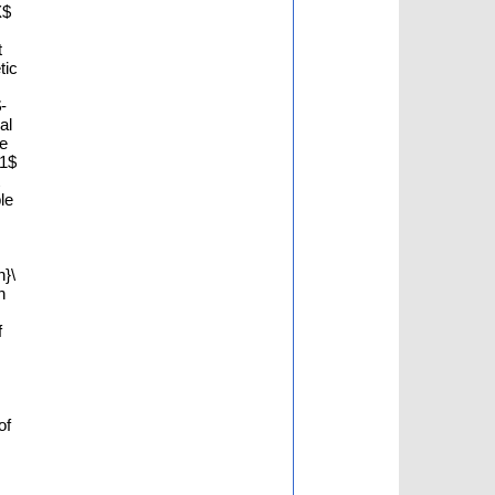
X$
t
tic
-
al
he
_1$
le
n}\
n
f
of