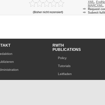
XML
,
EndNo
MARCXML
,
Request cor
(Bisher nicht rezensiert)
Submit fullt
NTAKT
RWTH
PUBLICATIONS
edaktion
Policy
ublizieren
Tutorials
dministration
Leitfaden