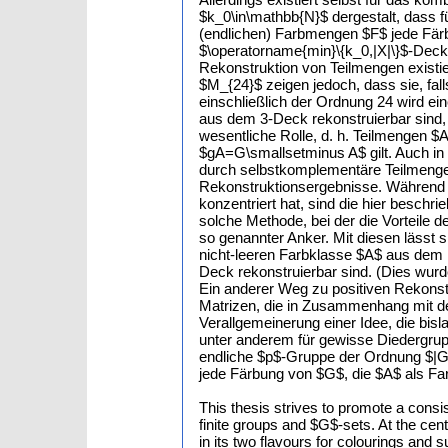
$k_0\in\mathbb{N}$ dergestalt, dass f
(endlichen) Farbmengen $F$ jede Fär
$\operatorname{min}\{k_0,|X|\}$-Deck 
Rekonstruktion von Teilmengen existie
$M_{24}$ zeigen jedoch, dass sie, fall
einschließlich der Ordnung 24 wird ein
aus dem 3-Deck rekonstruierbar sind,
wesentliche Rolle, d. h. Teilmengen $A
$gA=G\smallsetminus A$ gilt. Auch in 
durch selbstkomplementäre Teilmengen 
Rekonstruktionsergebnisse. Während s
konzentriert hat, sind die hier besch
solche Methode, bei der die Vorteile 
so genannter Anker. Mit diesen lässt 
nicht-leeren Farbklasse $A$ aus dem ko
Deck rekonstruierbar sind. (Dies wurd
Ein anderer Weg zu positiven Rekonst
Matrizen, die in Zusammenhang mit de
Verallgemeinerung einer Idee, die bi
unter anderem für gewisse Diedergrupp
endliche $p$-Gruppe der Ordnung $|G|
jede Färbung von $G$, die $A$ als Far
This thesis strives to promote a consi
finite groups and $G$-sets. At the cen
in its two flavours for colourings and 