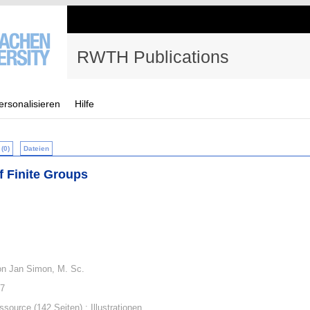
RWTH Publications
ersonalisieren
Hilfe
(0)
Dateien
f Finite Groups
on Jan Simon, M. Sc.
17
source (142 Seiten) : Illustrationen