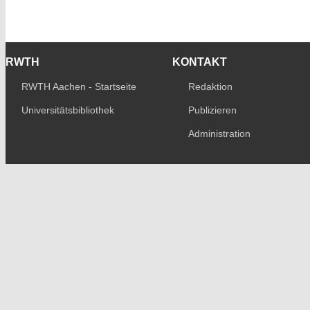
RWTH
KONTAKT
RWTH Aachen - Startseite
Redaktion
Universitätsbibliothek
Publizieren
Administration