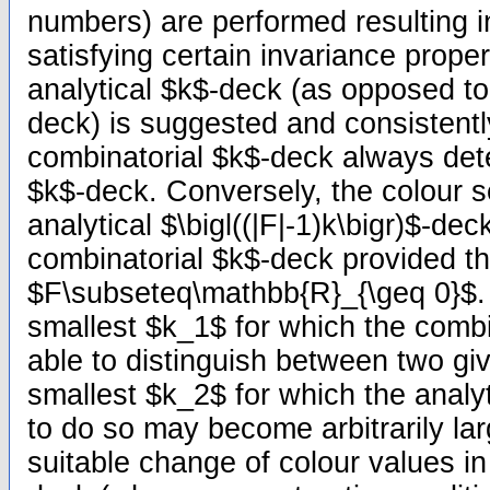
numbers) are performed resulting i
satisfying certain invariance prope
analytical $k$-deck (as opposed to
deck) is suggested and consistent
combinatorial $k$-deck always dete
$k$-deck. Conversely, the colour s
analytical $\bigl((|F|-1)k\bigr)$-de
combinatorial $k$-deck provided th
$F\subseteq\mathbb{R}_{\geq 0}$.
smallest $k_1$ for which the combi
able to distinguish between two gi
smallest $k_2$ for which the analy
to do so may become arbitrarily lar
suitable change of colour values in 