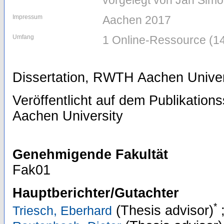
vorgelegt von Jan Simo
Impressum
Aachen 2017
Umfang
1 Online-Ressource (142
Dissertation, RWTH Aachen Univer
Veröffentlicht auf dem Publikatio
Aachen University
Genehmigende Fakultät
Fak01
Hauptberichter/Gutachter
*
(Thesis advisor)
Triesch, Eberhard