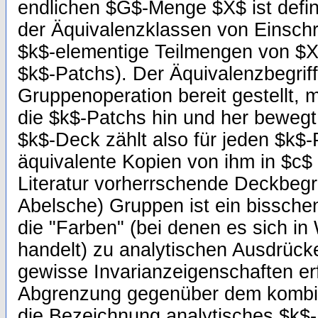
endlichen $G$-Menge $X$ ist defin
der Äquivalenzklassen von Einsch
$k$-elementige Teilmengen von $X
$k$-Patchs). Der Äquivalenzbegriff
Gruppenoperation bereit gestellt, m
die $k$-Patchs hin und her bewegt
$k$-Deck zählt also für jeden $k$-
äquivalente Kopien von ihm in $c$
Literatur vorherrschende Deckbegri
Abelsche) Gruppen ist ein bissche
die "Farben" (bei denen es sich in
handelt) zu analytischen Ausdrück
gewisse Invarianzeigenschaften erfü
Abgrenzung gegenüber dem kombi
die Bezeichnung analytisches $k$