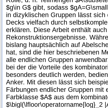
Rolle, d. h. Teilmengen $A\subsete
$g\in G$ gibt, sodass $gA=G\small
in dizyklischen Gruppen lässt sich
Decks vielfach durch selbstkompl
erklären. Diese Arbeit enthält auch
Rekonstruktionsergebnisse. Währen
bislang hauptsächlich auf Abelsch
hat, sind die hier beschriebenen M
alle endlichen Gruppen anwendbar
bei der die Vorteile des kombinato
besonders deutlich werden, bedien
Anker. Mit diesen lässt sich beisp
Färbungen endlicher Gruppen mit e
Farbklasse $A$ aus dem kombinat
$\bigl(\lfloor\operatorname{log}_2 |