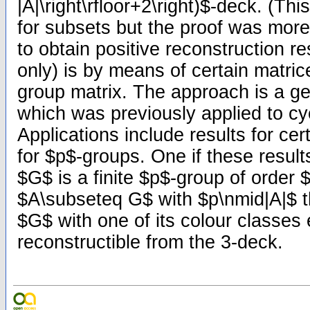
|A|\right\rfloor+2\right)$-deck. (T
for subsets but the proof was more
to obtain positive reconstruction re
only) is by means of certain matric
group matrix. The approach is a ge
which was previously applied to cyc
Applications include results for ce
for $p$-groups. One if these results
$G$ is a finite $p$-group of order 
$A\subseteq G$ with $p\nmid|A|$ t
$G$ with one of its colour classes 
reconstructible from the 3-deck.