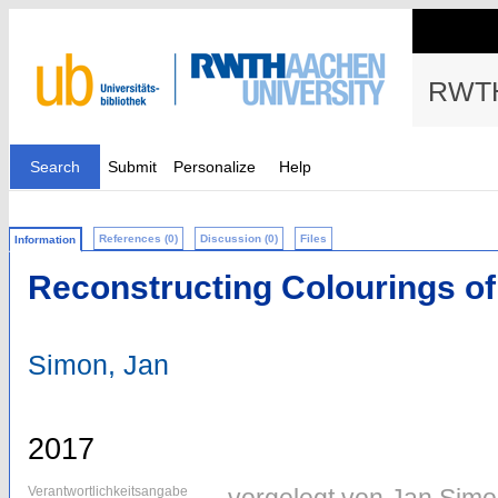
RWTH
Search
Submit
Personalize
Help
References (0)
Discussion (0)
Files
Information
Reconstructing Colourings of
Simon, Jan
2017
Verantwortlichkeitsangabe