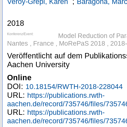
;
Veroy-Grepl, Karen
Baragona, Mar
2018
Konferenz/Event:
Model Reduction of Par
Nantes , France , MoRePaS 2018 , 2018
Veröffentlicht auf dem Publikatio
Aachen University
Online
DOI:
10.18154/RWTH-2018-228044
URL:
https://publications.rwth-
aachen.de/record/735746/files/73574
URL:
https://publications.rwth-
aachen.de/record/735746/files/73574