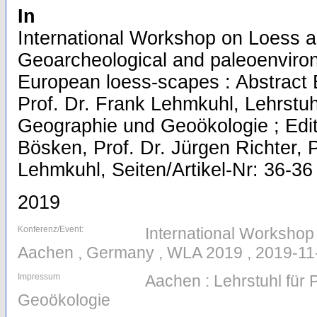
In
International Workshop on Loess a
Geoarcheological and paleoenviron
European loess-scapes : Abstract
Prof. Dr. Frank Lehmkuhl, Lehrstuh
Geographie und Geoökologie ; Edit
Bösken, Prof. Dr. Jürgen Richter, P
Lehmkuhl, Seiten/Artikel-Nr: 36-36
2019
Konferenz/Event:
International Workshop
Aachen , Germany , WLA 2019 , 2019-11
Impressum
Aachen : Lehrstuhl für
Geoökologie