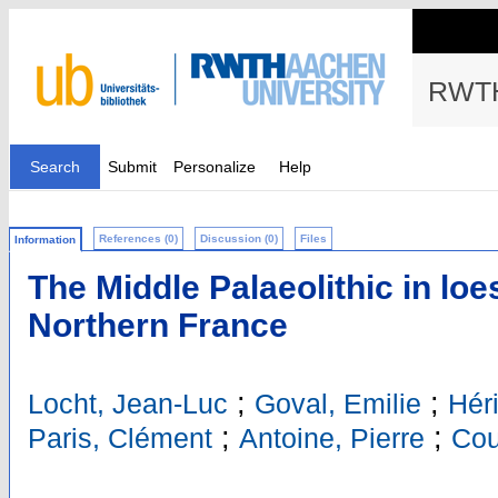
RWTH
Search
Submit
Personalize
Help
References (0)
Discussion (0)
Files
Information
The Middle Palaeolithic in loe
Northern France
;
;
Locht, Jean-Luc
Goval, Emilie
Hér
;
;
Paris, Clément
Antoine, Pierre
Cou