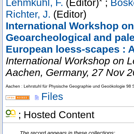
*
Lehmkuhl, F.
(Editor)
;
Böske
Richter, J.
(Editor)
International Workshop on
Geoarcheological and pale
European loess-scapes : 
International Workshop on 
Aachen
,
Germany
, 27 Nov 
Aachen : Lehrstuhl für Physische Geographie und Geoökologie
98 
Files
; Hosted Content
The record appears in these collections: