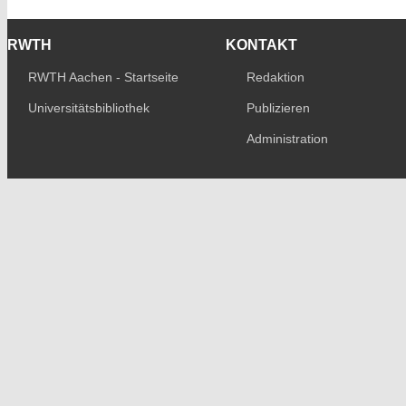
RWTH
KONTAKT
RWTH Aachen - Startseite
Redaktion
Universitätsbibliothek
Publizieren
Administration