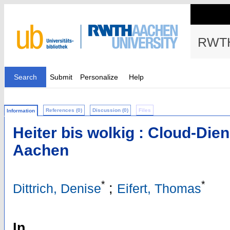
RWTH
Search
Submit
Personalize
Help
References (0)
Discussion (0)
Files
Information
Heiter bis wolkig : Cloud-Di
Aachen
*
*
;
Dittrich, Denise
Eifert, Thomas
In