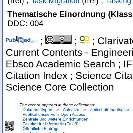
(frei) ;
(frei) ;
Task Migration
Tasking
Thematische Einordnung (Klassi
DDC: 004
;
;
; Clarivat
Current Contents - Engineer
Ebsco Academic Search ; IF
Citation Index ; Science Cit
Science Core Collection
The record appears in these collections:
Dokumenttypen
>
Aufsätze
>
Zeitschriftenaufsätze
Publikationsserver / Open Access
Zentrale und weitere Einrichtungen
Fakultät für Informatik (Fak.9)
Öffentliche Einträge