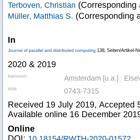
(Corresponding 
Terboven, Christian
(Corresponding a
Müller, Matthias S.
In
138,
Seiten/Artikel-N
Journal of parallel and distributed computing
2020 & 2019
Impressum
Amsterdam [u.a.] : Else
ISSN
0743-7315
Received 19 July 2019, Accepted
Available online 16 December 201
Online
DOI:
10.18154/RWTH-2020-01572