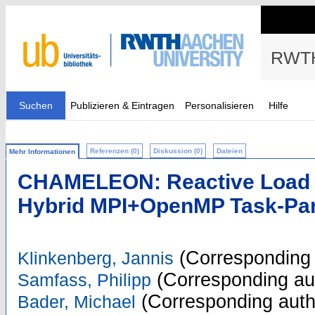
RWTH
Suchen
Publizieren & Eintragen
Personalisieren
Hilfe
Referenzen (0)
Diskussion (0)
Dateien
Mehr Informationen
CHAMELEON: Reactive Load B
Hybrid MPI+OpenMP Task-Para
(Corresponding 
Klinkenberg, Jannis
(Corresponding au
Samfass, Philipp
(Corresponding auth
Bader, Michael