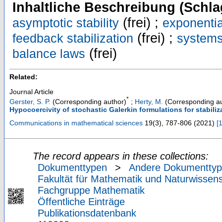
Inhaltliche Beschreibung (Schla
(frei) ;
asymptotic stability
exponential
(frei) ;
feedback stabilization
systems 
(frei)
balance laws
Related:
Journal Article
*
Gerster, S. P.
(Corresponding author)
;
Herty, M.
(Corresponding au
Hypocoercivity of stochastic Galerkin formulations for stabiliz
Communications in mathematical sciences
19
(
3
),
787-806
(
2021
)
[
The record appears in these collections:
Dokumenttypen
>
Andere Dokumentty
Fakultät für Mathematik und Naturwissens
Fachgruppe Mathematik
Öffentliche Einträge
Publikationsdatenbank