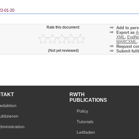
22-01-20
Rate this document:
Add to pers
Export as
A
XML
,
EndNo
MARCXML
,
Request cor
(Not yet reviewed)
Submit fullt
NTAKT
RWTH
PUBLICATIONS
edaktion
Policy
ublizieren
Tutorials
dministration
Leitfaden