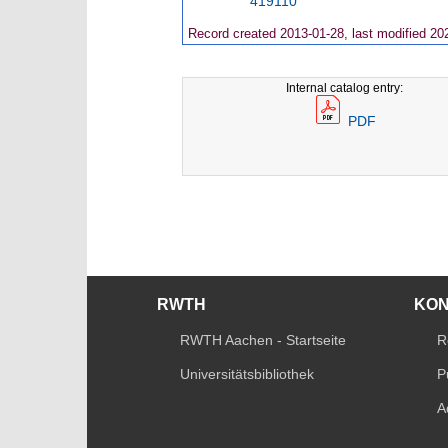
419110
Record created 2013-01-28, last modified 20
Internal catalog entry:
PDF
RWTH
KO
RWTH Aachen - Startseite
R
Universitätsbibliothek
P
A