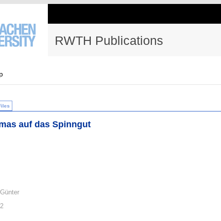
RWTH Publications
p
Files
mas auf das Spinngut
 Günter
62