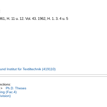
2
61, H. 11 u. 12. Vol. 43. 1962, H. 1. 3. 4 u. 5
nd Institut für Textiltechnik (419110)
ections:
>
Ph.D. Theses
ing (Fac.4)
vision)