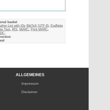
onal basket
uthor List with IDs
BibTeX (UTF-8)
,
EndNote
te Text
,
RIS
,
MARC
,
Print MARC
,
DC
,
rection
ext
ALLGEMEINES
Impressum
Disclaimer