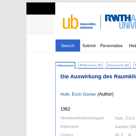
Search
Submit
Personalize
Hel
References (0)
Discussion (0)
Information
Die Auswirkung des Raumkli
(Author)
Hoth, Erich Günter
1962
Verantwortlichkeitsangabe
Hoth, Erich
Impressum
Aachen 19
Umfang
40 S. : Ill.