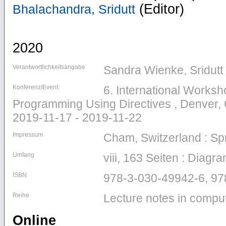
(Editor)
Bhalachandra, Sridutt
2020
Verantwortlichkeitsangabe
Sandra Wienke, Sridutt
Konferenz/Event:
6. International Worksh
Programming Using Directives , Denver
2019-11-17 - 2019-11-22
Impressum
Cham, Switzerland : Sp
Umfang
viii, 163 Seiten : Diag
ISBN
978-3-030-49942-6, 97
Reihe
Lecture notes in compu
Online