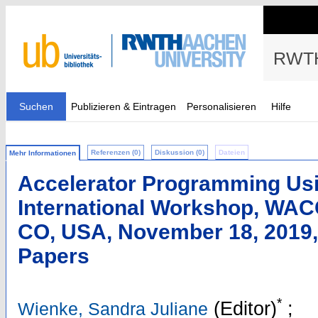
RWTH
Suchen
Publizieren & Eintragen
Personalisieren
Hilfe
Referenzen (0)
Diskussion (0)
Dateien
Mehr Informationen
Accelerator Programming Usin
International Workshop, WAC
CO, USA, November 18, 2019,
Papers
*
(Editor)
;
Wienke, Sandra Juliane