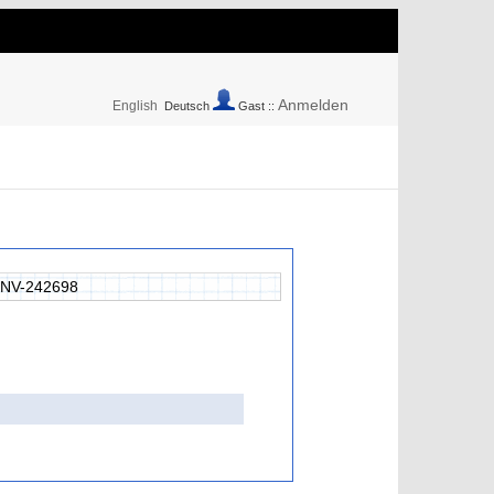
Anmelden
English
Deutsch
Gast ::
NV-242698