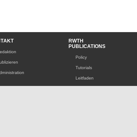
NTAKT
RWTH
PUBLICATIONS
edaktion
Policy
ublizieren
Tutorials
dministration
Leitfaden