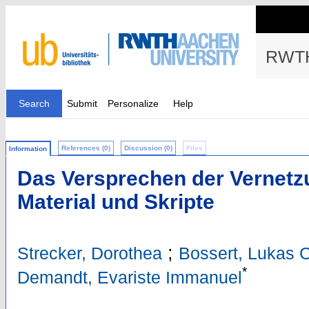
RWTH
Search
Submit
Personalize
Help
References (0)
Discussion (0)
Files
Information
Das Versprechen der Vernetz
Material und Skripte
;
Strecker, Dorothea
Bossert, Lukas C
*
Demandt, Evariste Immanuel