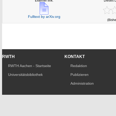
Externer link:
Dieses 
Fulltext by arXiv.org
(Bishe
RWTH
KONTAKT
RWTH Aachen - Startseite
Redaktion
Universitätsbibliothek
Publizieren
Administration