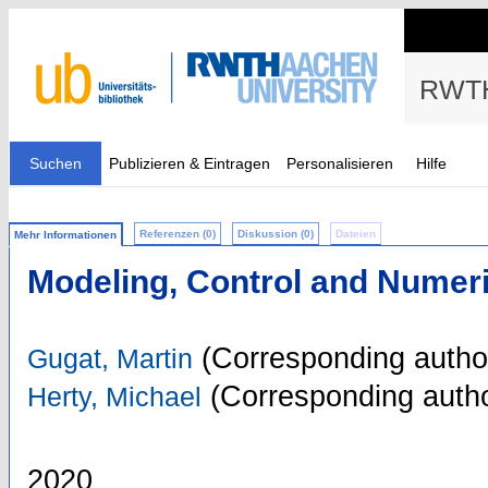
RWTH
Suchen
Publizieren & Eintragen
Personalisieren
Hilfe
Referenzen (0)
Diskussion (0)
Dateien
Mehr Informationen
Modeling, Control and Numer
(Corresponding autho
Gugat, Martin
(Corresponding autho
Herty, Michael
2020