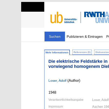
Suchen
Publizieren & Eintragen
P
Referenzen (0)
Diskussion 
Mehr Informationen
Die elektrische Feldstärke in
vorwiegend homogenem Diel
(Author)
Loser, Adolf
1948
Verantwortlichkeitsangabe
Loser, Adolf
Impressum
Aachen 19