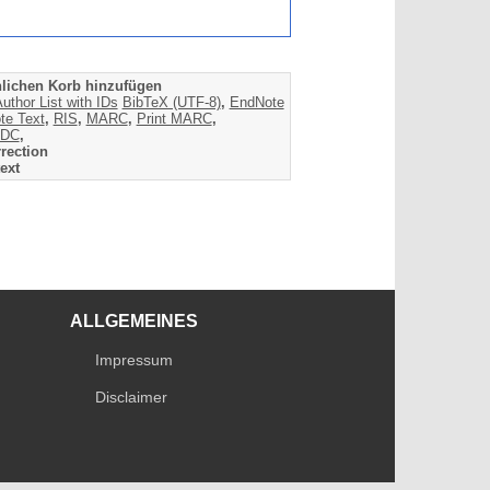
lichen Korb hinzufügen
uthor List with IDs
BibTeX (UTF-8)
,
EndNote
te Text
,
RIS
,
MARC
,
Print MARC
,
DC
,
rection
ext
ALLGEMEINES
Impressum
Disclaimer