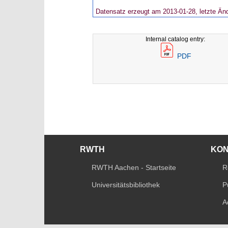
Datensatz erzeugt am 2013-01-28, letzte Än
Internal catalog entry:
PDF
RWTH
KO
RWTH Aachen - Startseite
R
Universitätsbibliothek
P
A