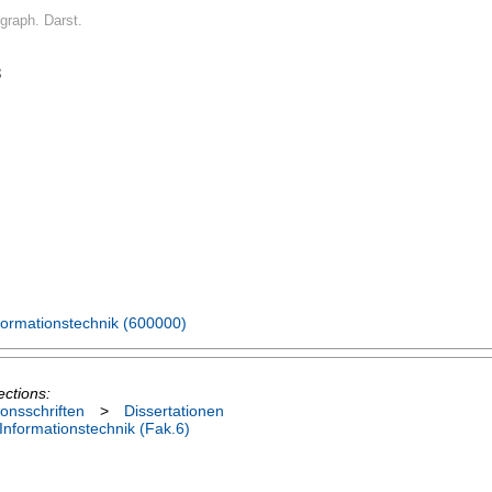
: graph. Darst.
8
nformationstechnik (600000)
ections:
ionsschriften
>
Dissertationen
 Informationstechnik (Fak.6)