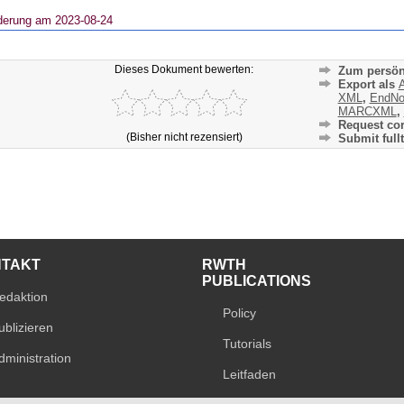
derung am 2023-08-24
Dieses Dokument bewerten:
Zum persön
Export als
A
XML
,
EndNo
MARCXML
,
Request cor
(Bisher nicht rezensiert)
Submit fullt
NTAKT
RWTH
PUBLICATIONS
edaktion
Policy
ublizieren
Tutorials
dministration
Leitfaden