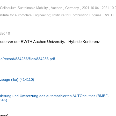
Colloquium Sustainable Mobility , Aachen , Germany , 2021-10-04 - 2021-10-
stitute for Automotive Engineering; Institute for Combustion Engines, RWTH
68207-0
ionsserver der RWTH Aachen University. - Hybride Konferenz
.de/record/834286/files/834286.pdf
hrzeuge (ika) (414110)
erung und Umsetzung des automatisierten AUTOshuttles (BMBF-
84K)
rter)