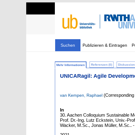
Suchen
Publizieren & Eintragen
P
Referenzen (0)
Diskussion 
Mehr Informationen
UNICARagil: Agile Developmen
(Corresponding 
van Kempen, Raphael
In
30. Aachen Colloquium Sustainable Mob
Prof. Dr.-Ing. Lutz Eckstein, Univ.-Pr
Wacker, M.Sc., Jonas Müller, M.Sc.. - 
2021