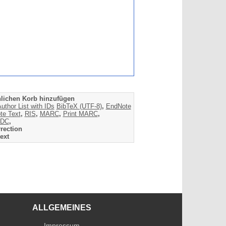
lichen Korb hinzufügen
uthor List with IDs
BibTeX (UTF-8)
,
EndNote
te Text
,
RIS
,
MARC
,
Print MARC
,
DC
,
rection
ext
ALLGEMEINES
Impressum