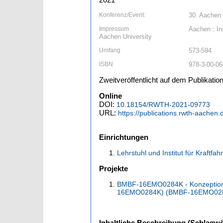
Konferenz/Event:
30. Aachen 
Impressum
Aachen : In
Aachen University
Umfang
573-594
ISBN
978-3-00-0
Zweitveröffentlicht auf dem Publikat
Online
DOI:
10.18154/RWTH-2021-09773
URL:
https://publications.rwth-aachen
Einrichtungen
Lehrstuhl und Institut für Kraftfa
Projekte
BMBF-16EMO0284K - Konzeptioni
16EMO0284K) (BMBF-16EMO02
Inhaltliche Beschreibung (Schlagwö