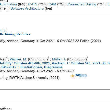
(frei) ;
(frei) ;
(frei) ;
(frei) ;
Automation
C-ITS
CAM
Connected Driving
E
(frei) ;
(frei)
Software Architecture
*
n, L.
f-Driving Vehicles
lity
,
Aachen
,
Germany
, 4 Oct 2021 - 6 Oct 2021
22 Folien
(
2021
)
*
*
*
tor)
;
Wacker, M.
(Contributor)
;
Müller, J.
(Contributor)
ility: October 4th-6th, 2021, Aachen, 1: October 5th, 2021, XI, 9
te 949-2012 ; Illustrationen, Diagramme
lity
,
Aachen
,
Germany
, 4 Oct 2021 - 6 Oct 2021
neering, RWTH Aachen University
(
2021
)
ections: