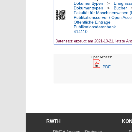
Dokumenttypen
>
Ereigniss
Dokumenttypen
>
Bücher
Fakultät für Maschinenwesen (
Publikationsserver / Open Acce
Öffentliche Einträge
Publikationsdatenbank
414110
Datensatz erzeugt am 2021-10-21, letzte Än
OpenAccess:
PDF
RWTH
KO
RWTH Aachen - Startseite
R