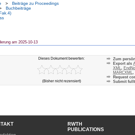
e
>
Beiträge zu Proceedings
>
Buchbeiträge
Fak.4)
ss
derung am 2025-10-13
Dieses Dokument bewerten:
Zum persön
Export als
A
XML
,
EndNo
MARCXML
,
Request cor
(Bisher nicht rezensiert)
Submit fullt
NTAKT
RWTH
PUBLICATIONS
edaktion