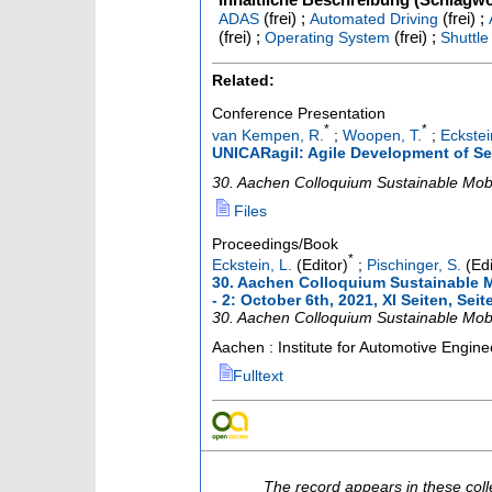
(frei) ;
(frei) ;
ADAS
Automated Driving
(frei) ;
(frei) ;
Operating System
Shuttle
Related:
Conference Presentation
*
*
van Kempen, R.
;
Woopen, T.
;
Eckstei
UNICARagil: Agile Development of Sel
30. Aachen Colloquium Sustainable Mobi
Files
Proceedings/Book
*
Eckstein, L.
(Editor)
;
Pischinger, S.
(Edi
30. Aachen Colloquium Sustainable Mob
- 2: October 6th, 2021, XI Seiten, Sei
30. Aachen Colloquium Sustainable Mobi
Aachen : Institute for Automotive Engi
Fulltext
The record appears in these coll