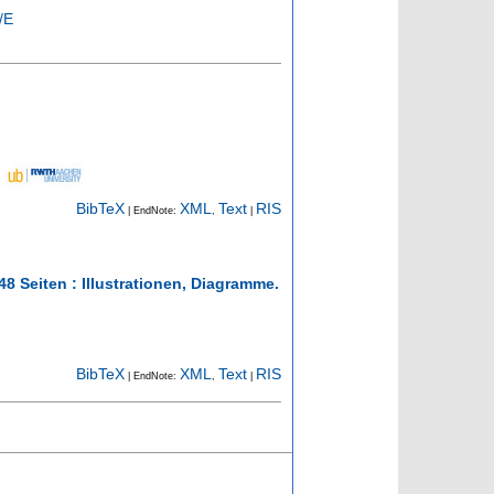
/E
BibTeX
XML
Text
RIS
| EndNote:
,
|
48 Seiten : Illustrationen, Diagramme.
BibTeX
XML
Text
RIS
| EndNote:
,
|