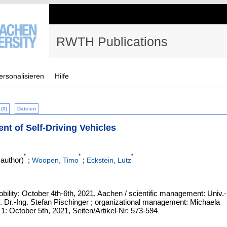
RWTH Publications
ersonalisieren
Hilfe
(0)
Dateien
t of Self-Driving Vehicles
*
*
*
author)
;
;
Woopen, Timo
Eckstein, Lutz
ility: October 4th-6th, 2021, Aachen / scientific management: Univ.-
of. Dr.-Ing. Stefan Pischinger ; organizational management: Michaela
1: October 5th, 2021, Seiten/Artikel-Nr: 573-594