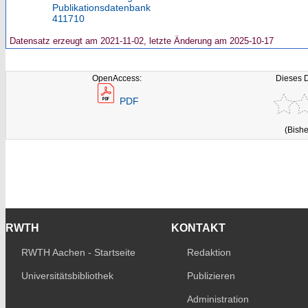
Publikationsdatenbank
411710
Datensatz erzeugt am 2021-11-02, letzte Änderung am 2025-10-17
OpenAccess:
Dieses 
PDF
(Bishe
RWTH
KONTAKT
RWTH Aachen - Startseite
Redaktion
Universitätsbibliothek
Publizieren
Administration