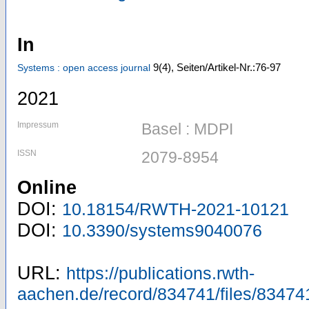
In
9
(4)
,
Seiten/Artikel-Nr.:76-97
Systems : open access journal
2021
Impressum
Basel : MDPI
ISSN
2079-8954
Online
DOI:
10.18154/RWTH-2021-10121
DOI:
10.3390/systems9040076
URL:
https://publications.rwth-
aachen.de/record/834741/files/83474