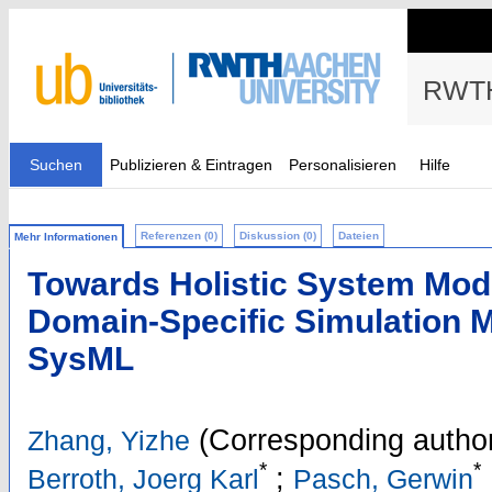
RWTH
Suchen
Publizieren & Eintragen
Personalisieren
Hilfe
Referenzen (0)
Diskussion (0)
Dateien
Mehr Informationen
Towards Holistic System Mode
Domain-Specific Simulation 
SysML
(Corresponding autho
Zhang, Yizhe
*
*
;
Berroth, Joerg Karl
Pasch, Gerwin