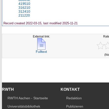
419510
316210
312410
211220
Record created 2022-03-15, last modified 2025-11-21
External link:
Rate
Fulltext
(No
RWTH
KONTAKT
RWTH Aachen - Startseite
Redaktion
Universitätsbibliothek
Publizieren