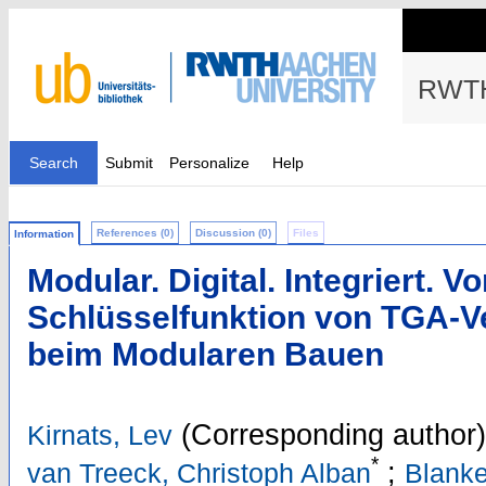
RWTH
Search
Submit
Personalize
Help
References (0)
Discussion (0)
Files
Information
Modular. Digital. Integriert. Vo
Schlüsselfunktion von TGA-
beim Modularen Bauen
(Corresponding author)
Kirnats, Lev
*
;
van Treeck, Christoph Alban
Blanke