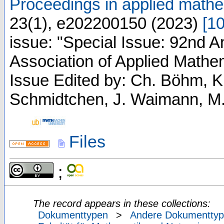
Proceedings in applied mat
23
(
1
),
e202200150
(
2023
)
[
1
issue: "Special Issue: 92nd A
Association of Applied Math
Issue Edited by: Ch. Böhm, K
Schmidtchen, J. Waimann, M.
Files
;
The record appears in these collections:
Dokumenttypen
>
Andere Dokumentty