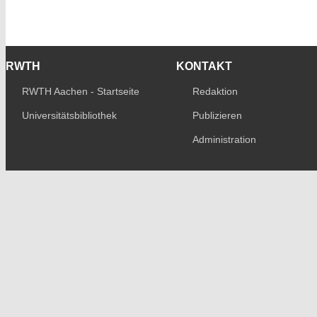
RWTH
KONTAKT
RWTH Aachen - Startseite
Redaktion
Universitätsbibliothek
Publizieren
Administration