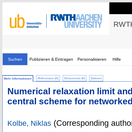
RWTH
Suchen
Publizieren & Eintragen
Personalisieren
Hilfe
Referenzen (0)
Diskussion (0)
Dateien
Mehr Informationen
Numerical relaxation limit an
central scheme for networked
(Corresponding autho
Kolbe, Niklas