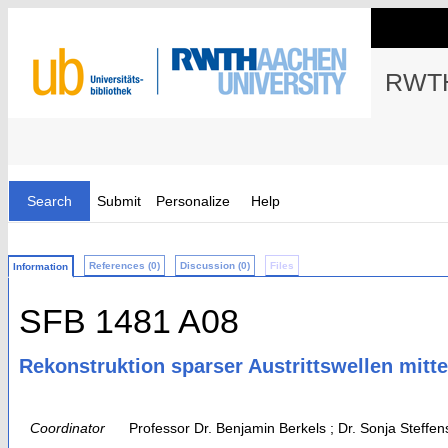
RWTH
Search
Submit
Personalize
Help
References (0)
Discussion (0)
Files
Information
SFB 1481 A08
Rekonstruktion sparser Austrittswellen mitte
Coordinator
Professor Dr. Benjamin Berkels ; Dr. Sonja Steffe