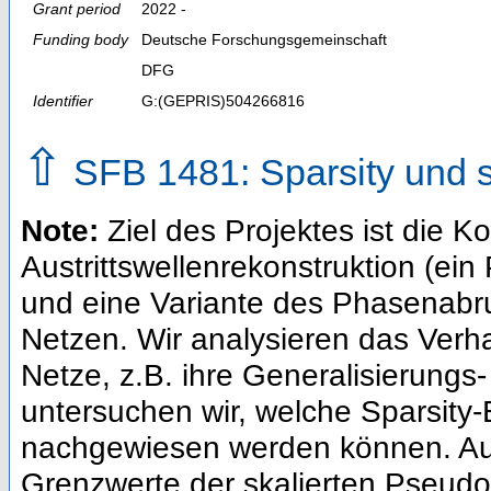
Grant period
2022 -
Funding body
Deutsche Forschungsgemeinschaft
DFG
Identifier
G:(GEPRIS)504266816
⇧
SFB 1481: Sparsity und s
Note:
Ziel des Projektes ist die K
Austrittswellenrekonstruktion (ei
und eine Variante des Phasenabruf
Netzen. Wir analysieren das Verha
Netze, z.B. ihre Generalisierung
untersuchen wir, welche Sparsity
nachgewiesen werden können. Auß
Grenzwerte der skalierten Pseud