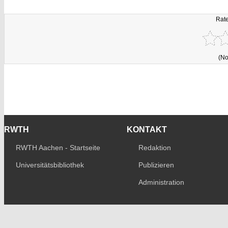
Rate
(No
RWTH
KONTAKT
RWTH Aachen - Startseite
Redaktion
Universitätsbibliothek
Publizieren
Administration