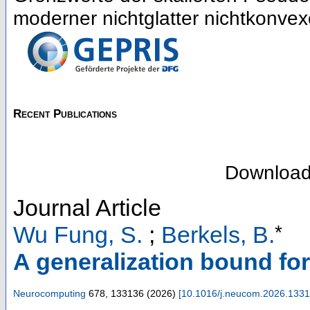
moderner nichtglatter nichtkonvex
Recent Publications
Downloa
Journal Article
*
Wu Fung, S.
;
Berkels, B.
A generalization bound for 
Neurocomputing
678
,
133136
(
2026
)
[
10.1016/j.neucom.2026.133