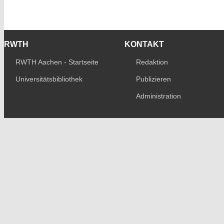
RWTH
KONTAKT
RWTH Aachen - Startseite
Redaktion
Universitätsbibliothek
Publizieren
Administration