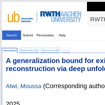
RWTH
Search
Submit
Personalize
Help
References (0)
Discussion (0)
Files
Information
A generalization bound for ex
reconstruction via deep unfol
(Corresponding autho
Atwi, Moussa
2025