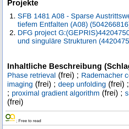
Projekte
SFB 1481 A08 - Sparse Austrittswe
tiefem Entfalten (A08) (50426681
DFG project G:(GEPRIS)442047500
und singuläre Strukturen (442047
Inhaltliche Beschreibung (Schla
(frei) ;
Phase retrieval
Rademacher c
(frei) ;
(frei) 
imaging
deep unfolding
;
(frei) ;
proximal gradient algorithm
s
(frei)
; Free to read