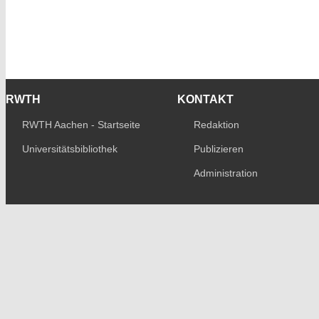
RWTH
KONTAKT
RWTH Aachen - Startseite
Redaktion
Universitätsbibliothek
Publizieren
Administration