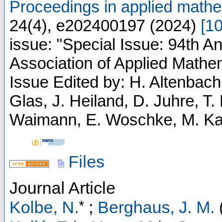
Proceedings in applied mat
24
(
4
),
e202400197
(
2024
)
[
1
issue: "Special Issue: 94th An
Association of Applied Math
Issue Edited by: H. Altenbach
Glas, J. Heiland, D. Juhre, T.
Waimann, E. Woschke, M. Ka
Files
Journal Article
*
Kolbe, N.
;
Berghaus, J. M.