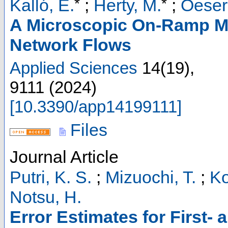
*
*
Kalló, E.
;
Herty, M.
;
Oeser
A Microscopic On-Ramp M
Network Flows
Applied Sciences
14
(
19
),
9111
(
2024
)
[
10.3390/app14199111
]
Files
Journal Article
Putri, K. S.
;
Mizuochi, T.
;
Ko
Notsu, H.
Error Estimates for First