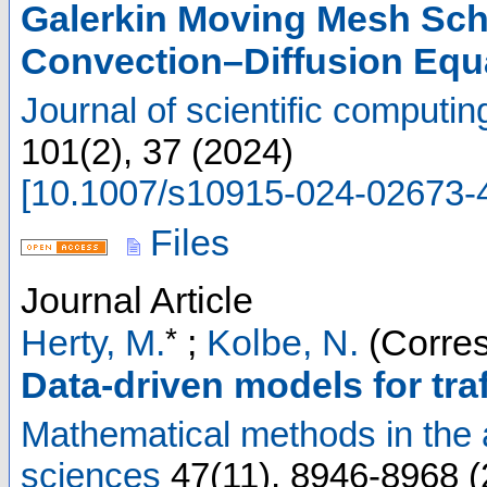
Galerkin Moving Mesh Sch
Convection–Diffusion Equ
Journal of scientific computin
101
(
2
),
37
(
2024
)
[
10.1007/s10915-024-02673-
Files
Journal Article
*
Herty, M.
;
Kolbe, N.
(Corres
Data-driven models for traf
Mathematical methods in the 
sciences
47
(
11
),
8946-8968
(