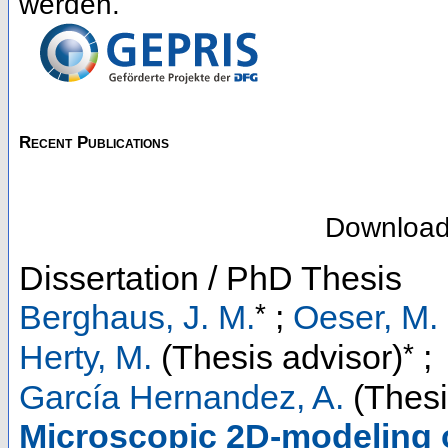
werden.
Recent Publications
Downloa
Dissertation / PhD Thesis
*
Berghaus, J. M.
;
Oeser, M.
*
Herty, M.
(Thesis advisor)
;
García Hernandez, A.
(Thesi
Microscopic 2D-modeling o