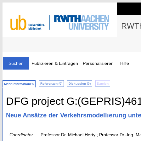
RWTH
Suchen
Publizieren & Eintragen
Personalisieren
Hilfe
Referenzen (0)
Diskussion (0)
Dateien
Mehr Informationen
DFG project G:(GEPRIS)46
Neue Ansätze der Verkehrsmodellierung unt
Coordinator
Professor Dr. Michael Herty ; Professor Dr.-Ing. 