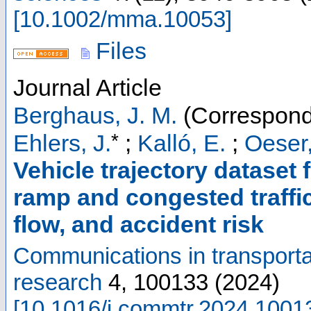
[
10.1002/mma.10053
]
Files
Journal Article
Berghaus, J. M.
(Correspond
*
Ehlers, J.
;
Kalló, E.
;
Oeser
Vehicle trajectory dataset 
ramp and congested traffic 
flow, and accident risk
Communications in transporta
research
4
,
100133
(
2024
)
[
10.1016/j.commtr.2024.1001