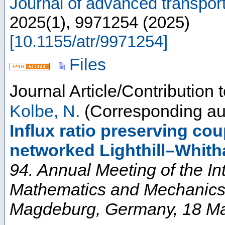
Journal of advanced transport
2025
(
1
),
9971254
(
2025
)
[
10.1155/atr/9971254
]
Files
Journal Article/Contribution
Kolbe, N.
(Corresponding au
Influx ratio preserving cou
networked Lighthill–Whit
94. Annual Meeting of the In
Mathematics and Mechanic
Magdeburg
,
Germany
, 18 M