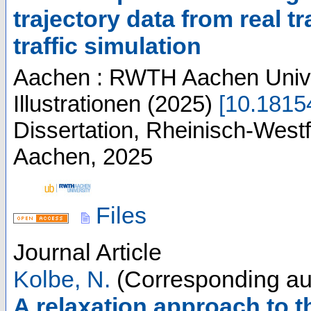
trajectory data from real tr
traffic simulation
Aachen : RWTH Aachen Unive
Illustrationen
(
2025
)
[
10.181
Dissertation, Rheinisch-West
Aachen, 2025
Files
Journal Article
Kolbe, N.
(Corresponding au
A relaxation approach to t