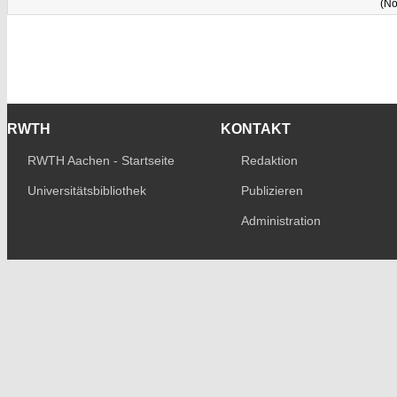
(No
RWTH
KONTAKT
RWTH Aachen - Startseite
Redaktion
Universitätsbibliothek
Publizieren
Administration