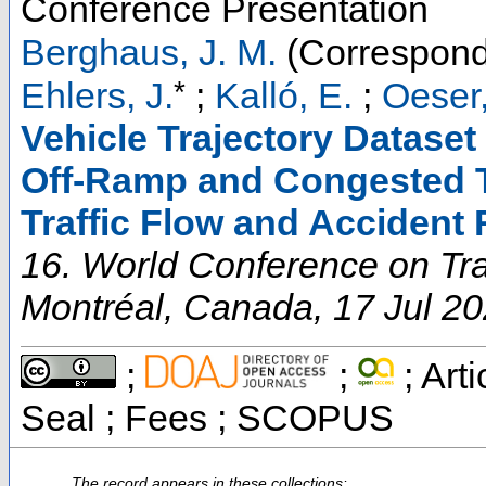
Conference Presentation
Berghaus, J. M.
(Correspond
*
Ehlers, J.
;
Kalló, E.
;
Oeser
Vehicle Trajectory Datase
Off-Ramp and Congested Tra
Traffic Flow and Accident 
16. World Conference on Tr
Montréal
,
Canada
, 17 Jul 2
;
;
; Art
Seal ; Fees ; SCOPUS
The record appears in these collections: