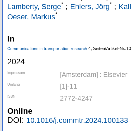
*
*
;
;
Lamberty, Serge
Ehlers, Jörg
Kal
*
Oeser, Markus
In
4,
Seiten/Artikel-Nr.:1
Communications in transportation research
2024
Impressum
[Amsterdam] : Elsevier
Umfang
[1]-11
ISSN
2772-4247
Online
DOI:
10.1016/j.commtr.2024.100133