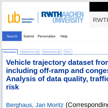
RWTH
Search
Submit
Personalize
Help
References (0)
Discussion (0)
Files
Information
Vehicle trajectory dataset fr
including off-ramp and conges
Analysis of data quality, traff
risk
(Corresponding
Berghaus, Jan Moritz