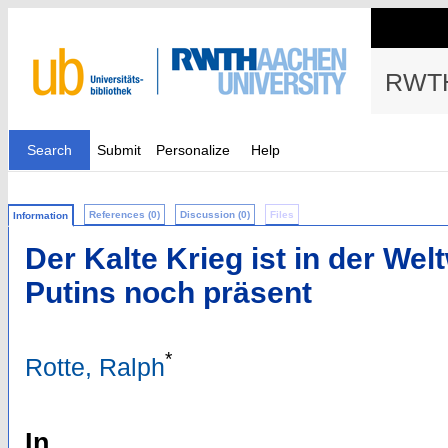
RWTH
Search
Submit
Personalize
Help
References (0)
Discussion (0)
Files
Information
Der Kalte Krieg ist in der W
Putins noch präsent
*
Rotte, Ralph
In