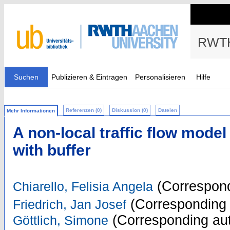
RWTH
Suchen
Publizieren & Eintragen
Personalisieren
Hilfe
Referenzen (0)
Diskussion (0)
Dateien
Mehr Informationen
A non-local traffic flow model 
with buffer
(Correspond
Chiarello, Felisia Angela
(Corresponding 
Friedrich, Jan Josef
(Corresponding aut
Göttlich, Simone