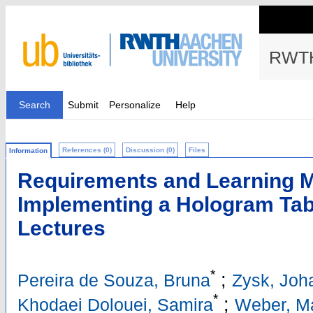
RWTH
Search
Submit
Personalize
Help
References (0)
Discussion (0)
Files
Information
Requirements and Learning M
Implementing a Hologram Tabl
Lectures
*
;
Pereira de Souza, Bruna
Zysk, Joh
*
;
Khodaei Dolouei, Samira
Weber, Ma