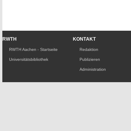
RWTH
KONTAKT
RWTH Aachen - Startseite
Redaktion
Universitätsbibliothek
Publizieren
Administration