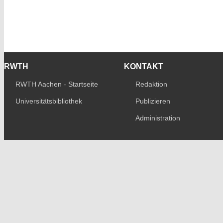
RWTH
KONTAKT
RWTH Aachen - Startseite
Redaktion
Universitätsbibliothek
Publizieren
Administration