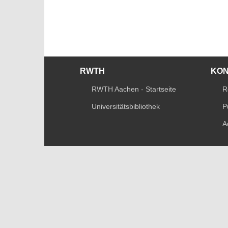
RWTH
KO
RWTH Aachen - Startseite
R
Universitätsbibliothek
P
A