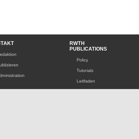
NTAKT
RWTH
PUBLICATIONS
edaktion
Policy
ublizieren
Tutorials
dministration
Leitfaden