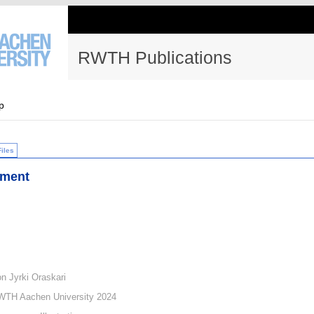
RWTH Publications
p
Files
ement
on Jyrki Oraskari
WTH Aachen University 2024