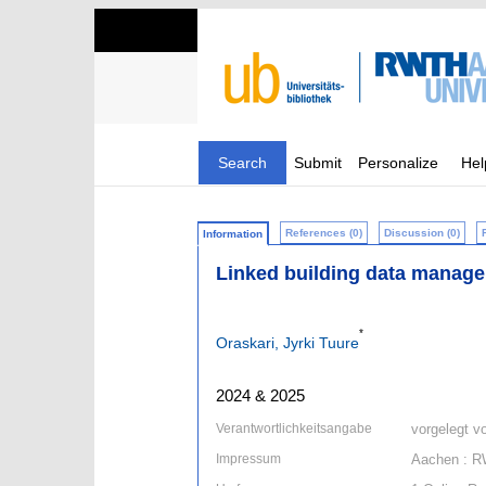
Search
Submit
Personalize
Hel
References (0)
Discussion (0)
Information
Linked building data manag
*
Oraskari, Jyrki Tuure
2024 & 2025
Verantwortlichkeitsangabe
vorgelegt v
Impressum
Aachen : R