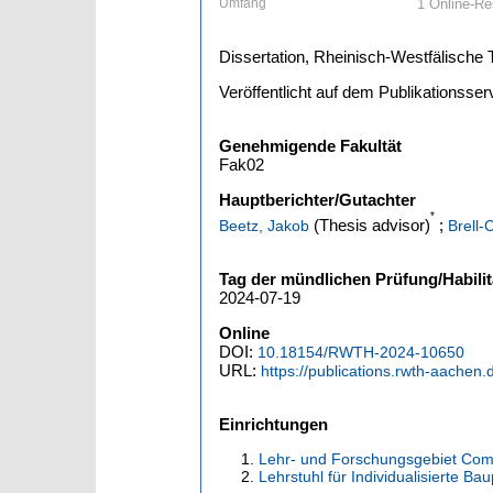
Umfang
1 Online-Res
Dissertation, Rheinisch-Westfälisch
Veröffentlicht auf dem Publikationss
Genehmigende Fakultät
Fak02
Hauptberichter/Gutachter
*
(Thesis advisor)
;
Beetz, Jakob
Brell-
Tag der mündlichen Prüfung/Habilit
2024-07-19
Online
DOI:
10.18154/RWTH-2024-10650
URL:
https://publications.rwth-aachen
Einrichtungen
Lehr- und Forschungsgebiet Com
Lehrstuhl für Individualisierte B