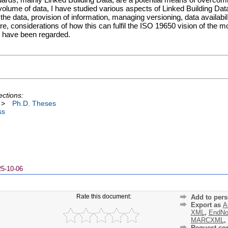
volume of data, I have studied various aspects of Linked Building Dat
e data, provision of information, managing versioning, data availabili
ore, considerations of how this can fulfil the ISO 19650 vision of the m
k have been regarded.
ections:
>
Ph.D. Theses
ss
25-10-06
Rate this document:
Add to pers
Export as
A
XML
,
EndNo
MARCXML
,
Request cor