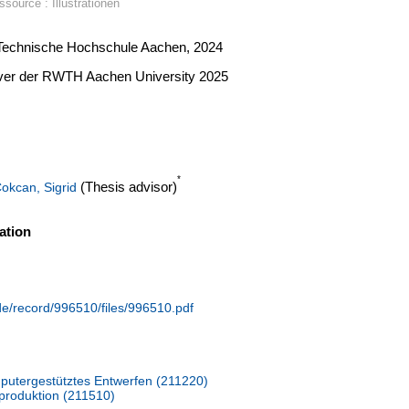
source : Illustrationen
e Technische Hochschule Aachen, 2024
erver der RWTH Aachen University 2025
*
(Thesis advisor)
Cokcan, Sigrid
ation
.de/record/996510/files/996510.pdf
putergestütztes Entwerfen (211220)
auproduktion (211510)