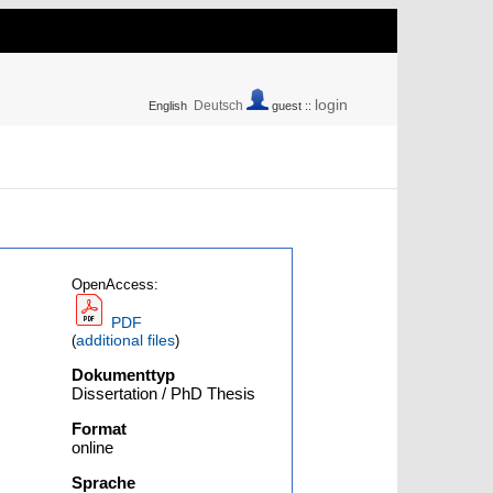
login
Deutsch
English
guest ::
OpenAccess:
PDF
additional files
(
)
Dokumenttyp
Dissertation / PhD Thesis
Format
online
Sprache