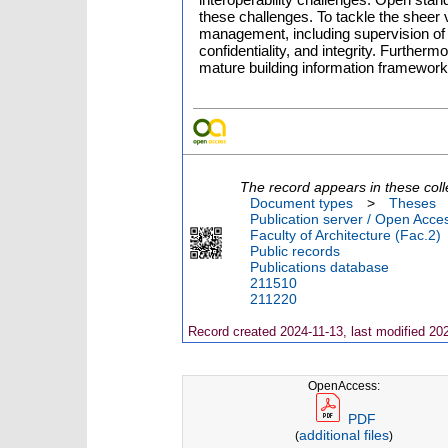
these challenges. To tackle the sheer 
management, including supervision of th
confidentiality, and integrity. Furtherm
mature building information framewor
The record appears in these coll
Document types
>
Theses
Publication server / Open Acce
Faculty of Architecture (Fac.2)
Public records
Publications database
211510
211220
Record created 2024-11-13, last modified 20
OpenAccess:
PDF
additional files
(
)