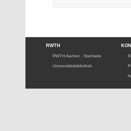
RWTH
KO
RWTH Aachen - Startseite
R
Universitätsbibliothek
P
A