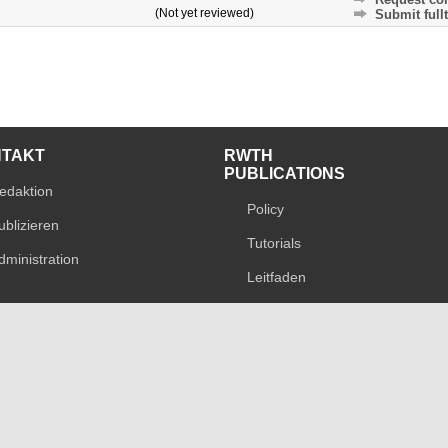
(Not yet reviewed)
Submit fullt
NTAKT
RWTH
PUBLICATIONS
edaktion
Policy
ublizieren
Tutorials
dministration
Leitfaden