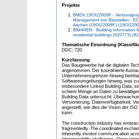
Projekte
BMDV 19OI22009F - Verbundproje
Management von Baustellen - ECo
Aachen (19OI22009F) (19OI220
BIM4REN - Building Information Mo
residential buildings (820773) (8
Thematische Einordnung (Klassifika
DDC: 720
Kurzfassung
Das Baugewerbe hat die digitalen Tec
angenommen. Der koordinierte Austau
Unternehmensgrenzen hinweg beinhalt
Softwareumgebungen hinweg, was zu Pr
insbesondere Linked Building Data, s
schiere Menge an Daten zu bewältige
Building Data untersucht: Überwachung
Versionierung, Datenverfügbarkeit, Ve
angestellt, wie dies die Vision der 
kann.
The construction industry has embraced
fragmentedly. The coordinated exchan
inherently involve communication ac
interoperability challenges. Open stan