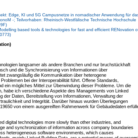
kt: Edge, KI und 5G Campusnetze in nomadischer Anwendung für da
noM -; Teilvorhaben: Rheinisch-Westfälische Technische Hochschule
09F)
delling based tools & technologies for fast and efficient RENovation o
20773)
tion)
hnologien langsamer als andere Branchen und nur bruchstückhaft
sch und die Synchronisierung von Informationen über
et zwangsläufig die Kommunikation über heterogene
oblemen bei der Interoperabilität führt. Offene Standards,
ind ein mögliches Mittel zur Überwindung dieser Probleme. Um die
n, habe ich verschiedene Aspekte des Managements von Linked
 der Daten, Bereitstellung von Informationen, Verwaltung der
rtraulichkeit und Integrität. Darüber hinaus wurden Überlegungen
ISO 19650 von einem ausgereiften Rahmenwerk für Gebäudedaten erfüll
 digital technologies more slowly than other industries, and
ge and synchronization of information across company boundaries
ross heterogeneous software environments, which causes
dards, mainly Linked Building Data, are a potential means of overcom