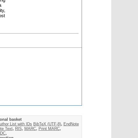
a
ty,
ost
onal basket
uthor List with IDs
BibTeX (UTF-8)
,
EndNote
te Text
,
RIS
,
MARC
,
Print MARC
,
DC
,
rection