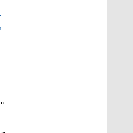
s
f
en
ing