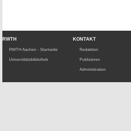
RWTH
KONTAKT
RWTH Aachen - Startseite
Redaktion
Universitätsbibliothek
Publizieren
Administration