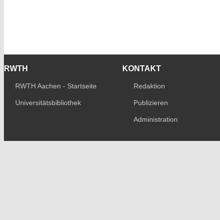
RWTH
KONTAKT
RWTH Aachen - Startseite
Redaktion
Universitätsbibliothek
Publizieren
Administration