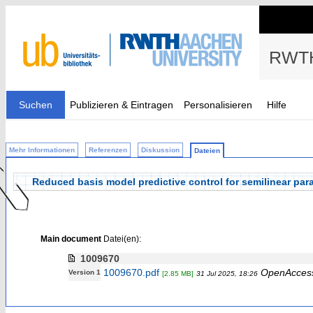
RWTH
Suchen
Publizieren & Eintragen
Personalisieren
Hilfe
Mehr Informationen
Referenzen
Diskussion
Dateien
Reduced basis model predictive control for semilinear parab
Main document
Datei(en):
1009670
1009670.pdf
OpenAcces
Version 1
[2.85 MB]
31 Jul 2025, 18:26