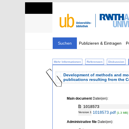
Suchen
Publizieren & Eintragen
P
Mehr Informationen
Referenzen
Diskussion
Development of methods and model
publications resulting from the 
Main document
Datei(en):
1018573
1018573.pdf
Version 1
[1.3 MB]
Administrative file
Datei(en):