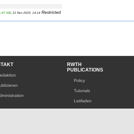
Restricted
1.87 KB]
21 Nov 2025, 14:14
NTAKT
RWTH
PUBLICATIONS
edaktion
Policy
ublizieren
Tutorials
dministration
Leitfaden