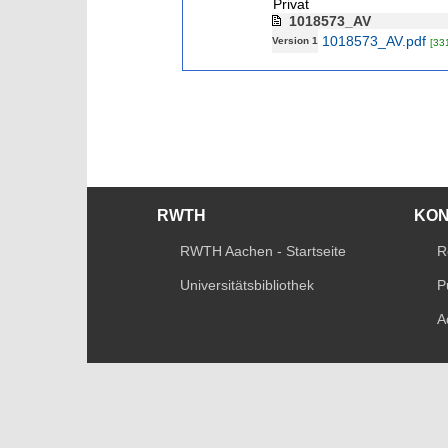
Privat
1018573_AV
1018573_AV.pdf
Version 1
[33
RWTH
KO
RWTH Aachen - Startseite
R
Universitätsbibliothek
P
A