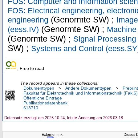
FOS: Computer and information scie
FOS: Electrical engineering, electroni
(Genormte SW) ;
engineering
Image
(Genormte SW) ;
(eess.IV)
Machine 
(Genormte SW) ;
Signal Processing
SW) ;
Systems and Control (eess.SY
; Free to read
The record appears in these collections:
Dokumenttypen
>
Andere Dokumenttypen
>
Preprin
Fakultät für Elektrotechnik und Informationstechnik (Fak.6)
Öffentliche Einträge
Publikationsdatenbank
613710
Datensatz erzeugt am 2025-10-24, letzte Änderung am 2026-03-18
Externer link:
Dieses 