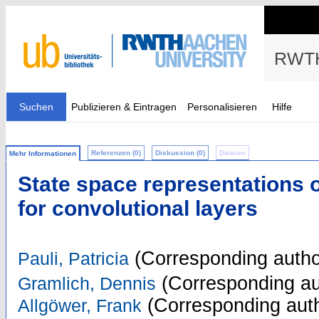
RWTH
Suchen
Publizieren & Eintragen
Personalisieren
Hilfe
Referenzen (0)
Diskussion (0)
Dateien
Mehr Informationen
State space representations 
for convolutional layers
(Corresponding autho
Pauli, Patricia
(Corresponding au
Gramlich, Dennis
(Corresponding aut
Allgöwer, Frank