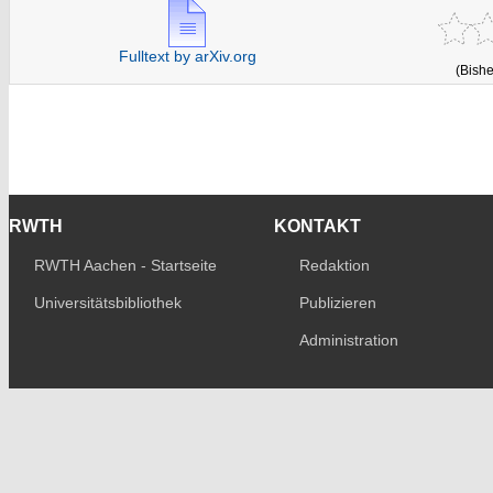
Fulltext by arXiv.org
(Bishe
RWTH
KONTAKT
RWTH Aachen - Startseite
Redaktion
Universitätsbibliothek
Publizieren
Administration