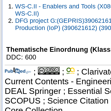
WS-C.II - Enablers and Tools (X0
WS-C.II)
DFG project G:(GEPRIS)390621612
Production (IoP) (390621612) (39
Thematische Einordnung (Klassi
DDC: 600
;
;
; Clarivat
Current Contents - Engineer
DEAL Springer ; Essential Sc
SCOPUS ; Science Citation 
Core Collection