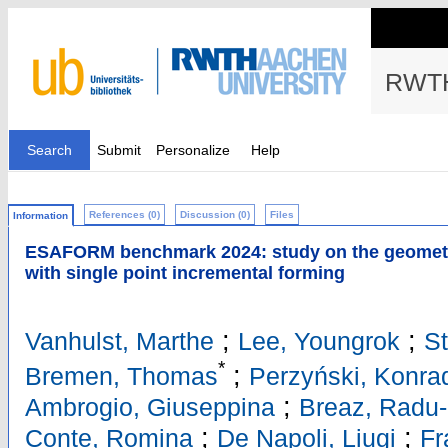
RWTH
Search
Submit
Personalize
Help
References (0)
Discussion (0)
Files
Information
ESAFORM benchmark 2024: study on the geometr
with single point incremental forming
;
;
Vanhulst, Marthe
Lee, Youngrok
St
*
;
Bremen, Thomas
Perzyński, Konra
;
Ambrogio, Giuseppina
Breaz, Radu
;
;
Conte, Romina
De Napoli, Liugi
Fr