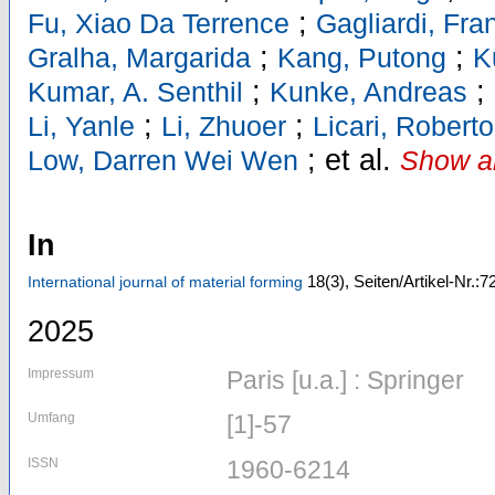
;
Fu, Xiao Da Terrence
Gagliardi, Fr
;
;
Gralha, Margarida
Kang, Putong
K
;
;
Kumar, A. Senthil
Kunke, Andreas
;
;
Li, Yanle
Li, Zhuoer
Licari, Roberto
;
et al.
Low, Darren Wei Wen
Show al
In
18
(3)
,
Seiten/Artikel-Nr.:7
International journal of material forming
2025
Impressum
Paris [u.a.] : Springer
Umfang
[1]-57
ISSN
1960-6214