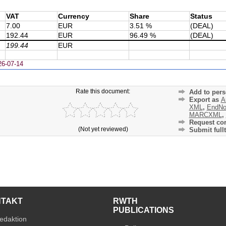
VAT
Currency
Share
Status
7.00
EUR
3.51 %
(DEAL)
192.44
EUR
96.49 %
(DEAL)
199.44
EUR
26-07-14
Rate this document:
Add to pers
Export as
A
XML
,
EndNo
MARCXML
,
Request cor
(Not yet reviewed)
Submit fullt
NTAKT
RWTH
PUBLICATIONS
edaktion