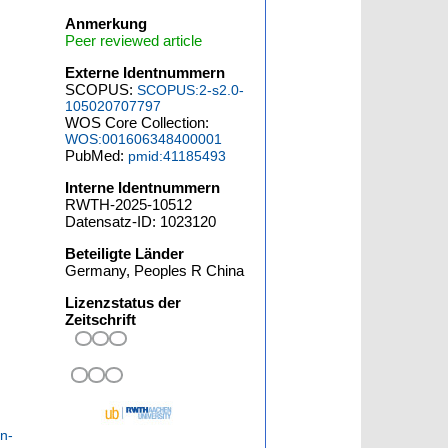
Anmerkung
Peer reviewed article
Externe Identnummern
SCOPUS:
SCOPUS:2-s2.0-
105020707797
WOS Core Collection:
WOS:001606348400001
PubMed:
pmid:41185493
Interne Identnummern
RWTH-2025-10512
Datensatz-ID: 1023120
Beteiligte Länder
Germany, Peoples R China
Lizenzstatus der
Zeitschrift
n-