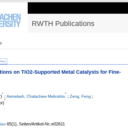
RWTH Publications
p
Files
tions on TiO2-Supported Metal Catalysts for Fine-
*
*
)
;
;
;
Asmelash, Chalachew Mebrahtu
Zeng, Feng
*
or)
65
(1)
,
Seiten/Artikel-Nr.:e02611
tion