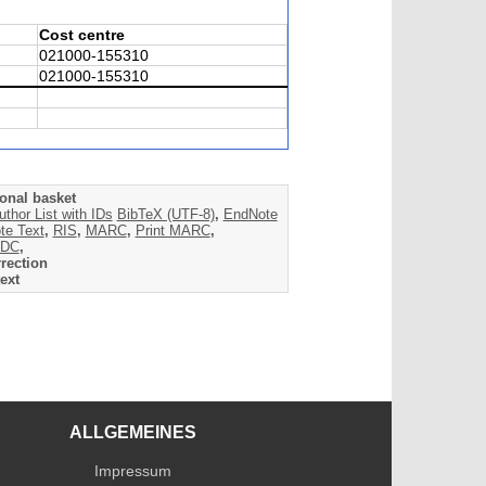
Cost centre
021000-155310
021000-155310
onal basket
uthor List with IDs
BibTeX (UTF-8)
,
EndNote
te Text
,
RIS
,
MARC
,
Print MARC
,
DC
,
rection
ext
ALLGEMEINES
Impressum