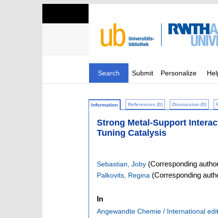
Search
Submit
Personalize
Hel
References (0)
Discussion (0)
Information
Strong Metal-Support Interac
Tuning Catalysis
(Corresponding author
Sebastian, Joby
(Corresponding auth
Palkovits, Regina
In
Angewandte Chemie / International edi