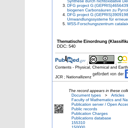
Synthese durch nichtoxidative D
DFG project G:(GEPRIS)465643992
biogenen Carbonsäuren zu Pyrr
DFG project G:(GEPRIS)39091983
Umwandlungssysteme für erneuer
WSS-Forschungszentrum catala
Thematische Einordnung (Klassifika
DDC: 540
;
;
Contents - Physical, Chemical and Earth
JCR ; Nationallizenz
The record appears in these coll
Document types
>
Articles
Faculty of Mathematics and Nat
Publication server / Open Acce
Public records
Publication Charges
Publications database
155310
150000