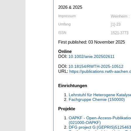
2026 & 2025
Impressum
Weinheim :
Umfang
[1]-23
ISSN
1521-3773
First published: 03 November 2025
Online
DOI:
10.1002/anie.202502611
DOI:
10.18154/RWTH-2025-10512
URL:
https://publications.rwth-aachen
Einrichtungen
Lehrstuhl für Heterogene Kataly
Fachgruppe Chemie (150000)
Projekte
OAPKF - Open-Access-Publikatio
(021000-OAPKF)
DFG project G:(GEPRIS)512546329 