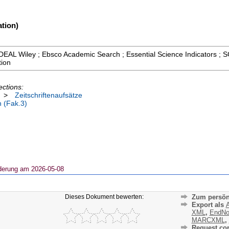
tion)
 ; DEAL Wiley ; Ebsco Academic Search ; Essential Science Indicators ;
tion
ections:
>
Zeitschriftenaufsätze
n (Fak.3)
derung am 2026-05-08
Dieses Dokument bewerten:
Zum persön
Export als
A
XML
,
EndNo
MARCXML
,
Request cor