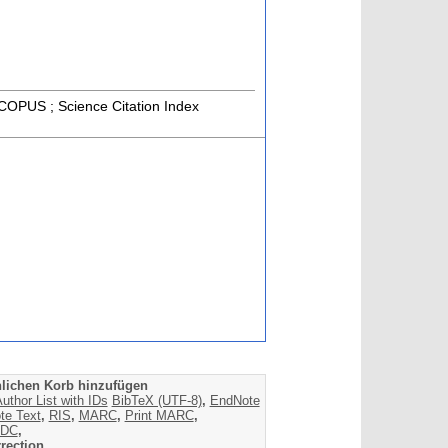
 SCOPUS ; Science Citation Index
lichen Korb hinzufügen
uthor List with IDs
BibTeX (UTF-8)
,
EndNote
te Text
,
RIS
,
MARC
,
Print MARC
,
DC
,
rection