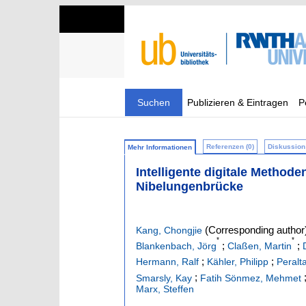
Suchen
Publizieren & Eintragen
P
Referenzen (0)
Diskussion 
Mehr Informationen
Intelligente digitale Method
Nibelungenbrücke
(Corresponding author
Kang, Chongjie
*
*
;
;
Blankenbach, Jörg
Claßen, Martin
;
;
Hermann, Ralf
Kähler, Philipp
Peralta
;
Smarsly, Kay
Fatih Sönmez, Mehmet
Marx, Steffen