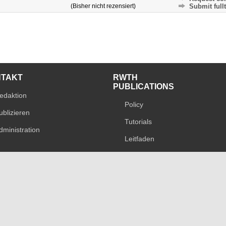
(Bisher nicht rezensiert)
Submit fullt
NTAKT
RWTH
PUBLICATIONS
edaktion
Policy
ublizieren
Tutorials
dministration
Leitfaden