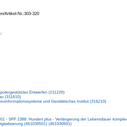
en/Artikel-Nr.:303-320
st
putergestütztes Entwerfen (211220)
bau (311610)
Geoinformationssysteme und Geodätisches Institut (316210)
1 - SPP 2388: Hundert plus - Verlängerung der Lebensdauer komple
 Digitalisierung (461030501) (461030501)