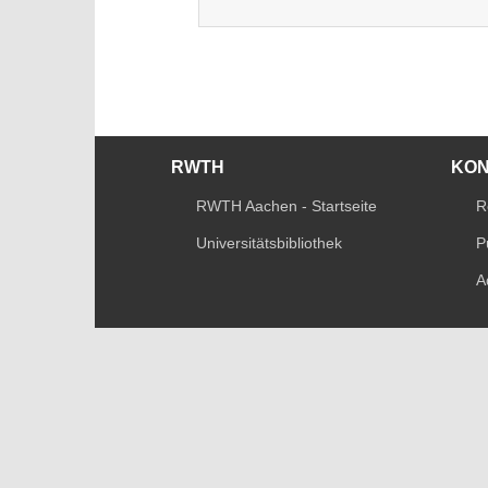
RWTH
KO
RWTH Aachen - Startseite
R
Universitätsbibliothek
P
A