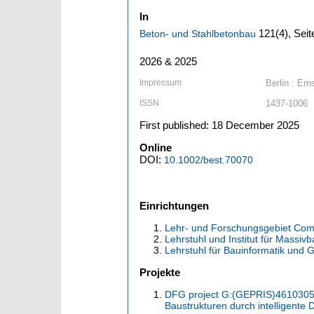
In
121
(4)
,
Seit
Beton- und Stahlbetonbau
2026 & 2025
Impressum
Berlin : Ern
ISSN
1437-1006
First published: 18 December 2025
Online
DOI:
10.1002/best.70070
Einrichtungen
Lehr- und Forschungsgebiet Com
Lehrstuhl und Institut für Massiv
Lehrstuhl für Bauinformatik und 
Projekte
DFG project G:(GEPRIS)46103050
Baustrukturen durch intelligente