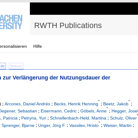
RWTH Publications
ersonalisieren
Hilfe
(0)
Dateien
en zur Verlängerung der Nutzungsdauer der
*
*
)
;
;
;
;
Arcones, Daniel Andrés
Becks, Henrik Henning
Beetz, Jakob
*
;
;
;
Degener, Sebastian
Eisermann, Cedric
Göbels, Anne
Hegger, Jose
*
;
;
;
, Patricia
Petryna, Yuri
Schnellenbach-Held, Martina
Schulz, Oliver
*
;
;
;
;
;
Sprenger, Bjarne
Unger, Jörg F.
Vassilev, Hristo
Weiser, Martin