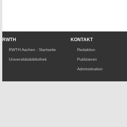
RWTH
KONTAKT
RWTH Aachen - Startseite
Redaktion
Universitätsbibliothek
Publizieren
Administration