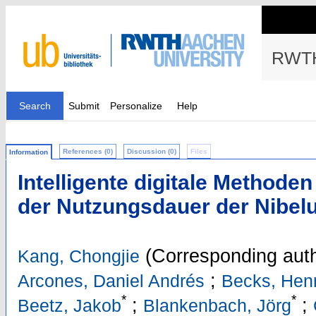
RWTH
Search
Submit
Personalize
Help
References (0)
Discussion (0)
Files
Information
Intelligente digitale Methode
der Nutzungsdauer der Nibe
(Corresponding auth
Kang, Chongjie
;
Arcones, Daniel Andrés
Becks, Hen
*
*
;
;
Beetz, Jakob
Blankenbach, Jörg