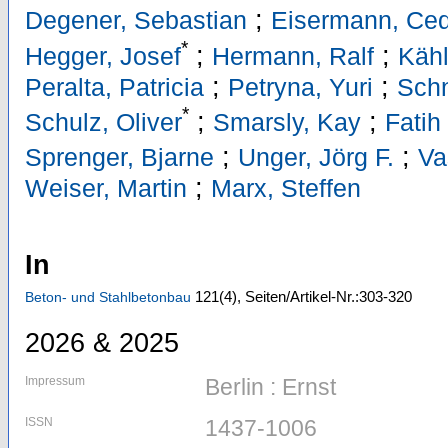
;
Degener, Sebastian
Eisermann, Ced
*
;
;
Hegger, Josef
Hermann, Ralf
Kähl
;
;
Peralta, Patricia
Petryna, Yuri
Schn
*
;
;
Schulz, Oliver
Smarsly, Kay
Fati
;
;
Sprenger, Bjarne
Unger, Jörg F.
Va
;
Weiser, Martin
Marx, Steffen
In
121
(4)
,
Seiten/Artikel-Nr.:303-320
Beton- und Stahlbetonbau
2026 & 2025
Impressum
Berlin : Ernst
ISSN
1437-1006