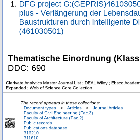
DFG project G:(GEPRIS)46103050
plus - Verlängerung der Lebensda
Baustrukturen durch intelligente D
(461030501)
Thematische Einordnung (Klassi
DDC: 690
Clarivate Analytics Master Journal List ; DEAL Wiley ; Ebsco Academ
Expanded ; Web of Science Core Collection
The record appears in these collections:
Document types
>
Articles
>
Journal Articles
Faculty of Civil Engineering (Fac.3)
Faculty of Architecture (Fac.2)
Public records
Publications database
316210
311610