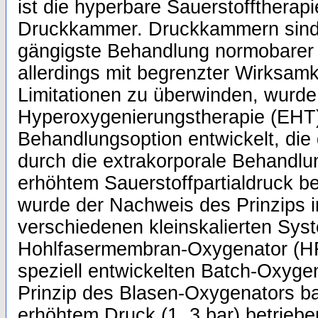
ist die hyperbare Sauerstofftherapi
Druckkammer. Druckkammern sind j
gängigste Behandlung normobarer S
allerdings mit begrenzter Wirksam
Limitationen zu überwinden, wurde
Hyperoxygenierungstherapie (EHT)
Behandlungsoption entwickelt, die
durch die extrakorporale Behandlun
erhöhtem Sauerstoffpartialdruck b
wurde der Nachweis des Prinzips in
verschiedenen kleinskalierten Sys
Hohlfasermembran-Oxygenator (H
speziell entwickelten Batch-Oxyge
Prinzip des Blasen-Oxygenators bas
erhöhtem Druck (1, 3 bar) betrieb