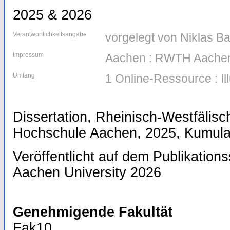
2025 & 2026
Verantwortlichkeitsangabe
vorgelegt von Niklas Ba
Impressum
Aachen : RWTH Aachen
Umfang
1 Online-Ressource : Il
Dissertation, Rheinisch-Westfälis
Hochschule Aachen, 2025, Kumulat
Veröffentlicht auf dem Publikatio
Aachen University 2026
Genehmigende Fakultät
Fak10