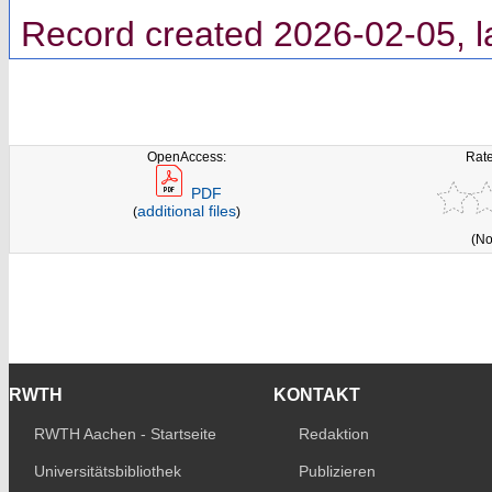
Record created 2026-02-05, l
OpenAccess:
Rate
PDF
additional files
(
)
(No
RWTH
KONTAKT
RWTH Aachen - Startseite
Redaktion
Universitätsbibliothek
Publizieren