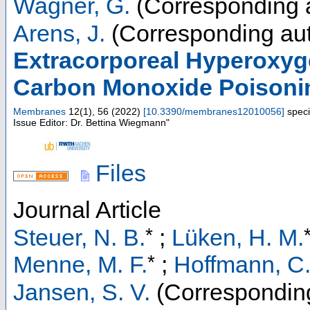
Wagner, G.
(Corresponding 
Arens, J.
(Corresponding aut
Extracorporeal Hyperoxyg
Carbon Monoxide Poisoning 
Membranes
12
(
1
),
56
(
2022
)
[
10.3390/membranes12010056
]
speci
Issue Editor: Dr. Bettina Wiegmann"
Files
Journal Article
*
Steuer, N. B.
;
Lüken, H. M.
*
Menne, M. F.
;
Hoffmann, C
Jansen, S. V.
(Corresponding