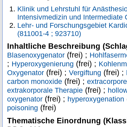
Klinik und Lehrstuhl für Anästhesi
Intensivmedizin und Intermediate 
Lehr- und Forschungsgebiet Kardi
(811001-4 ; 923710)
Inhaltliche Beschreibung (Schla
(frei) ;
Blasenoxygenator
Hohlfaserm
;
(frei) ;
Hyperoxygenierung
Kohlenm
(frei) ;
(frei) ;
Oxygenator
Vergiftung
(frei) ;
carbon monoxide
extracorpore
(frei) ;
extrakorporale Therapie
hollo
(frei) ;
oxygenator
hyperoxygenation
(frei)
poisoning
Thematische Einordnung (Klassi