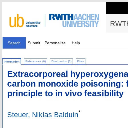
RWTH
Search
Submit
Personalize
Help
References (0)
Discussion (0)
Files
Information
Extracorporeal hyperoxygenat
carbon monoxide poisoning: fr
principle to in vivo feasibility
*
Steuer, Niklas Balduin