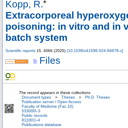
*
Kopp, R.
Extracorporeal hyperoxyge
poisoning: in vitro and in vi
batch system
Scientific reports
15
,
4066
(
2025
)
[
10.1038/s41598-024-84878-z
]
Files
The record appears in these collections:
Document types
>
Theses
>
Ph.D. Theses
Publication server / Open Access
Faculty of Medicine (Fac.10)
533000\-3
Public records
811001\-4
Publications database