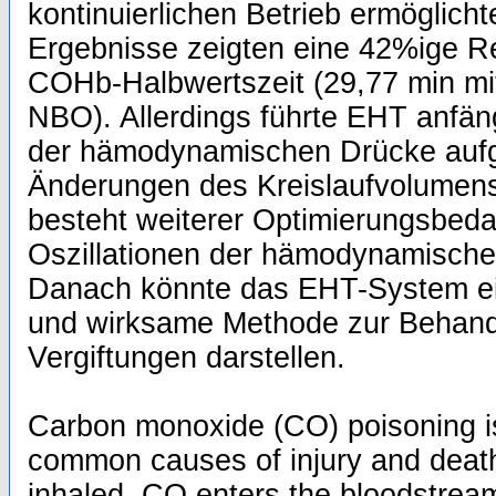
kontinuierlichen Betrieb ermöglichte
Ergebnisse zeigten eine 42%ige Re
COHb-Halbwertszeit (29,77 min mi
NBO). Allerdings führte EHT anfäng
der hämodynamischen Drücke auf
Änderungen des Kreislaufvolume
besteht weiterer Optimierungsbeda
Oszillationen der hämodynamische
Danach könnte das EHT-System ein
und wirksame Methode zur Behan
Vergiftungen darstellen.
Carbon monoxide (CO) poisoning i
common causes of injury and deat
inhaled, CO enters the bloodstream