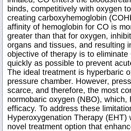
binds, competitively with oxygen t
creating carboxyhemoglobin (COHb)
affinity of hemoglobin for CO is m
greater than that for oxygen, inhibi
organs and tissues, and resulting 
objective of therapy is to eliminat
quickly as possible to prevent acut
The ideal treatment is hyperbaric 
pressure chamber. However, pres
scarce, and therefore, the most c
normobaric oxygen (NBO), which, h
efficacy. To address these limitati
Hyperoxygenation Therapy (EHT) 
novel treatment option that enhan