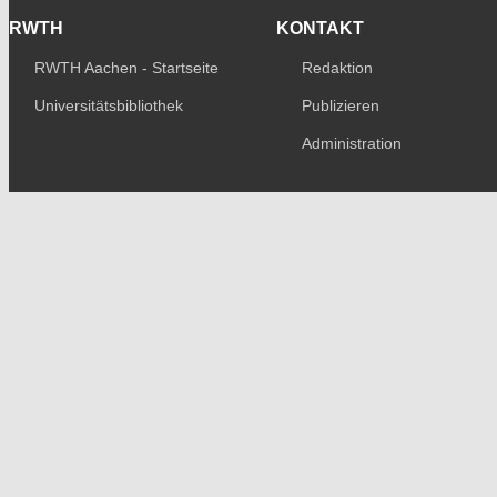
RWTH
KONTAKT
RWTH Aachen - Startseite
Redaktion
Universitätsbibliothek
Publizieren
Administration