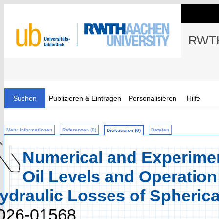
RWTH
Suchen
Publizieren & Eintragen
Personalisieren
Hilfe
Mehr Informationen
Referenzen (0)
Dateien
Diskussion (0)
Numerical and Experiment
Oil Levels and Operation
ydraulic Losses of Spherica
026-01568