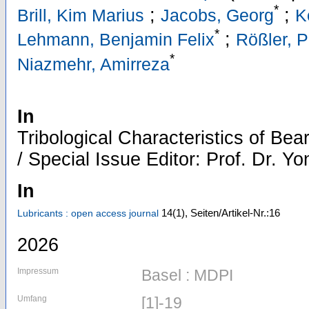
*
;
;
Brill, Kim Marius
Jacobs, Georg
K
*
;
Lehmann, Benjamin Felix
Rößler, P
*
Niazmehr, Amirreza
In
Tribological Characteristics of Bea
/ Special Issue Editor: Prof. Dr. Y
In
14
(1)
,
Seiten/Artikel-Nr.:16
Lubricants : open access journal
2026
Impressum
Basel : MDPI
Umfang
[1]-19