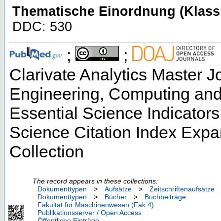
Thematische Einordnung (Klassi
DDC: 530
;
;
Clarivate Analytics Master Jo
Engineering, Computing and
Essential Science Indicators
Science Citation Index Exp
Collection
The record appears in these collections:
Dokumenttypen
>
Aufsätze
>
Zeitschriftenaufsätze
Dokumenttypen
>
Bücher
>
Buchbeiträge
Fakultät für Maschinenwesen (Fak.4)
Publikationsserver / Open Access
Öffentliche Einträge