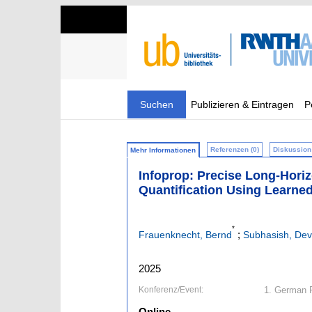
Suchen
Publizieren & Eintragen
P
Referenzen (0)
Diskussion 
Mehr Informationen
Infoprop: Precise Long-Hori
Quantification Using Learn
*
;
Frauenknecht, Bernd
Subhasish, Dev
2025
Konferenz/Event:
1. German R
Online