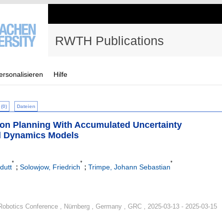
RWTH Publications
ersonalisieren
Hilfe
(0)
Dateien
zon Planning With Accumulated Uncertainty
ed Dynamics Models
*
*
*
;
;
dutt
Solowjow, Friedrich
Trimpe, Johann Sebastian
obotics Conference , Nürnberg , Germany , GRC , 2025-03-13 - 2025-03-15