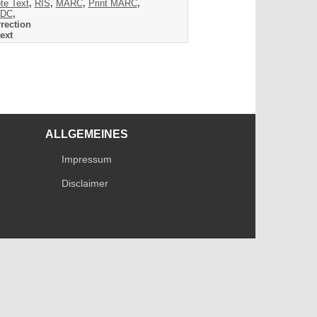
te Text
,
RIS
,
MARC
,
Print MARC
,
DC
,
rection
ext
ALLGEMEINES
Impressum
Disclaimer