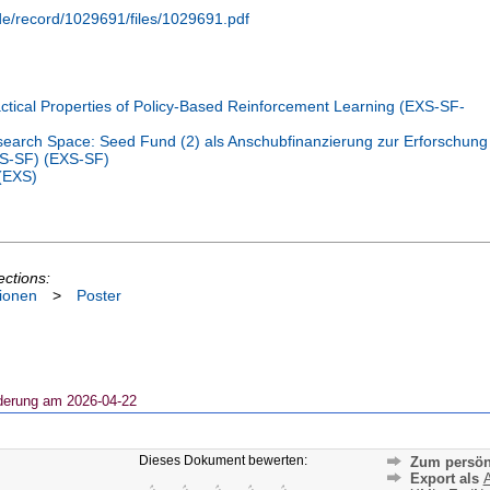
.de/record/1029691/files/1029691.pdf
tical Properties of Policy-Based Reinforcement Learning (EXS-SF-
earch Space: Seed Fund (2) als Anschubfinanzierung zur Erforschung
EXS-SF) (EXS-SF)
 (EXS)
ections:
ionen
>
Poster
derung am 2026-04-22
Dieses Dokument bewerten:
Zum persön
Export als
A