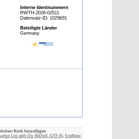
Interne Identnummern
RWTH-2026-02511
Datensatz-ID: 1029691
Beteiligte Länder
Germany
lichen Korb hinzufügen
uthor List with IDs
BibTeX (UTF-8)
,
EndNote