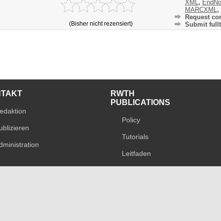
XML
,
EndNo
MARCXML
,
Request cor
(Bisher nicht rezensiert)
Submit fullt
NTAKT
RWTH
PUBLICATIONS
edaktion
Policy
ublizieren
Tutorials
dministration
Leitfaden