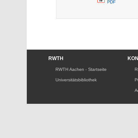
PDF
RWTH
KO
RWTH Aachen - Startseite
R
Universitätsbibliothek
P
A