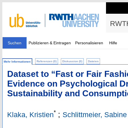
RWTH
Suchen
Publizieren & Eintragen
Personalisieren
Hilfe
Referenzen (0)
Diskussion (0)
Dateien
Mehr Informationen
Dataset to “Fast or Fair Fash
Evidence on Psychological Dr
Sustainability and Consumpti
*
;
Klaka, Kristien
Schlittmeier, Sabine