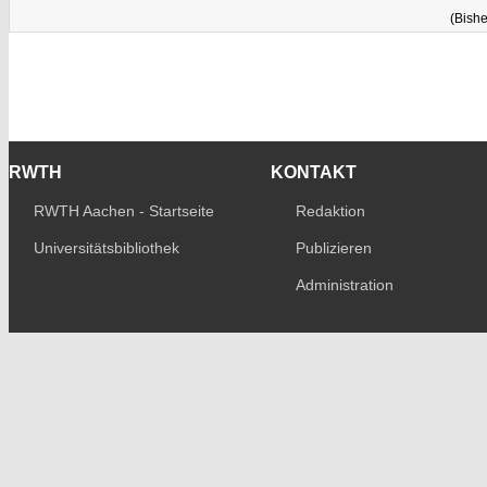
(Bishe
RWTH
KONTAKT
RWTH Aachen - Startseite
Redaktion
Universitätsbibliothek
Publizieren
Administration