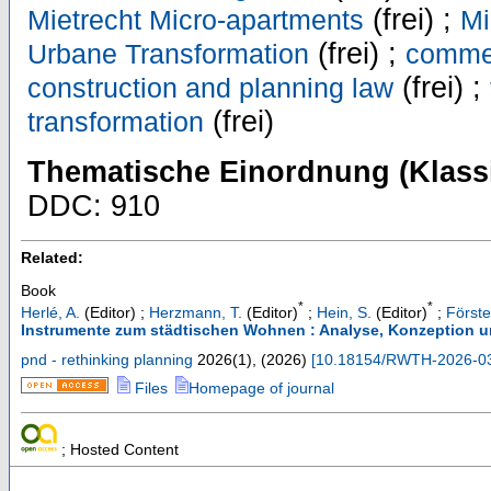
(frei) ;
Mietrecht Micro-apartments
Mi
(frei) ;
Urbane Transformation
commer
(frei) ;
construction and planning law
(frei)
transformation
Thematische Einordnung (Klassi
DDC: 910
Related:
Book
*
*
Herlé, A.
(Editor)
;
Herzmann, T.
(Editor)
;
Hein, S.
(Editor)
;
Förste
Instrumente zum städtischen Wohnen : Analyse, Konzeption u
pnd - rethinking planning
2026
(
1
),
(
2026
)
[
10.18154/RWTH-2026-0
Files
Homepage of journal
; Hosted Content