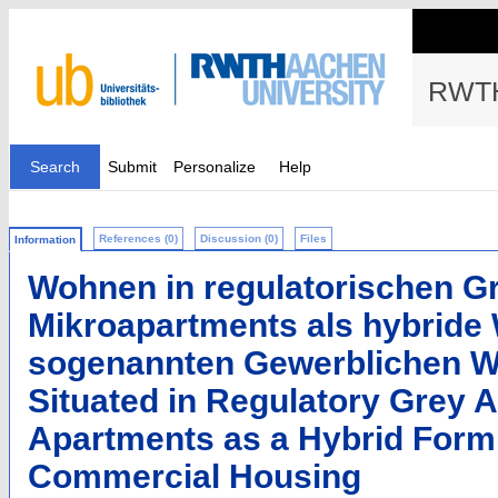
RWTH
Search
Submit
Personalize
Help
References (0)
Discussion (0)
Files
Information
Wohnen in regulatorischen G
Mikroapartments als hybrid
sogenannten Gewerblichen 
Situated in Regulatory Grey A
Apartments as a Hybrid Form 
Commercial Housing