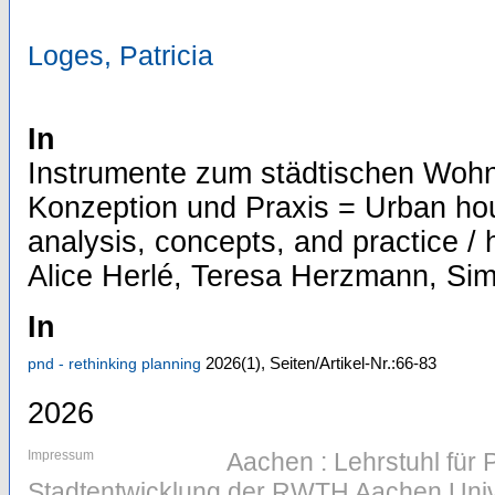
Loges, Patricia
In
Instrumente zum städtischen Wohn
Konzeption und Praxis = Urban hou
analysis, concepts, and practice 
Alice Herlé, Teresa Herzmann, Si
In
2026
(1)
,
Seiten/Artikel-Nr.:66-83
pnd - rethinking planning
2026
Impressum
Aachen : Lehrstuhl für
Stadtentwicklung der RWTH Aachen Univ