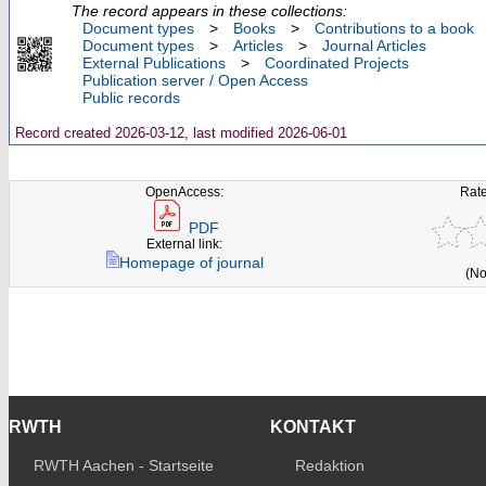
The record appears in these collections:
Document types
>
Books
>
Contributions to a book
Document types
>
Articles
>
Journal Articles
External Publications
>
Coordinated Projects
Publication server / Open Access
Public records
Record created 2026-03-12, last modified 2026-06-01
OpenAccess:
Rate
PDF
External link:
Homepage of journal
(No
RWTH
KONTAKT
RWTH Aachen - Startseite
Redaktion