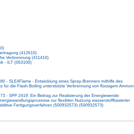
10)
bertragung (412610)
ische Verbrennung (411410)
ik - ILT (053100)
 - SLE4Flame - Entwicklung eines Spray-Brenners mithilfe des
ns für die Flash-Boiling unterstützte Verbrennung von flüssigem Ammon
 - SPP 2419: Ein Beitrag zur Realisierung der Energiewende:
ergiewandlungsprozesse zur flexiblen Nutzung wasserstoffbasierter
additive Fertigungsverfahren (500932573) (500932573)