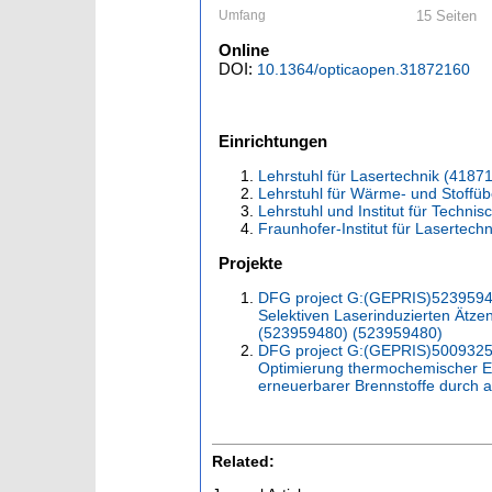
Umfang
15 Seiten
Online
DOI:
10.1364/opticaopen.31872160
Einrichtungen
Lehrstuhl für Lasertechnik (4187
Lehrstuhl für Wärme- und Stoffü
Lehrstuhl und Institut für Techn
Fraunhofer-Institut für Lasertechn
Projekte
DFG project G:(GEPRIS)523959480
Selektiven Laserinduzierten Ätze
(523959480) (523959480)
DFG project G:(GEPRIS)500932573
Optimierung thermochemischer En
erneuerbarer Brennstoffe durch 
Related: