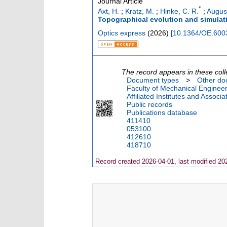
Journal Article
*
Axt, H.
;
Kratz, M.
;
Hinke, C. R.
;
August
Topographical evolution and simulati
Optics express
(
2026
)
[
10.1364/OE.600
The record appears in these coll
Document types
>
Other do
Faculty of Mechanical Engineer
Affiliated Institutes and Associa
Public records
Publications database
411410
053100
412610
418710
Record created 2026-04-01, last modified 20