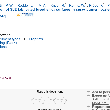
*
*
*
*
*
in, P. W.
;
Reddemann, M. A.
;
Kneer, R.
;
Rohlfs, W.
;
Fröde, F.
;
P
on of SLE-fabricated fused silica surfaces in spray-burner nozzl
342
]
ections:
cument types
>
Preprints
ing (Fac.4)
tions
26-05-01
Rate this document:
Add to pers
Export as
A
XML
,
EndNo
MARCXML
,
Request cor
(Not yet reviewed)