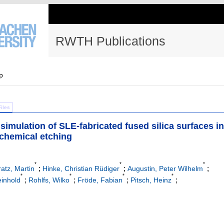
RWTH Publications
p
Files
simulation of SLE-fabricated fused silica surfaces in
 chemical etching
*
*
*
;
;
;
ratz, Martin
Hinke, Christian Rüdiger
Augustin, Peter Wilhelm
*
*
*
*
;
;
;
;
einhold
Rohlfs, Wilko
Fröde, Fabian
Pitsch, Heinz