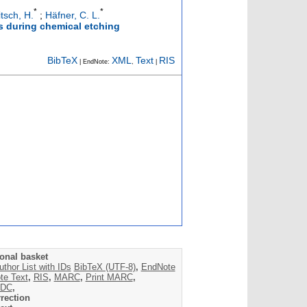
*
*
itsch, H.
;
Häfner, C. L.
es during chemical etching
BibTeX
XML
Text
RIS
| EndNote:
,
|
onal basket
uthor List with IDs
BibTeX (UTF-8)
,
EndNote
te Text
,
RIS
,
MARC
,
Print MARC
,
DC
,
rection