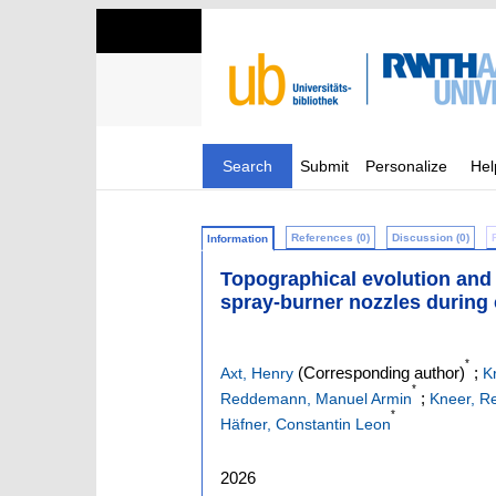
Search
Submit
Personalize
Hel
References (0)
Discussion (0)
Information
Topographical evolution and 
spray-burner nozzles during
*
(Corresponding author)
;
Axt, Henry
K
*
;
Reddemann, Manuel Armin
Kneer, R
*
Häfner, Constantin Leon
2026