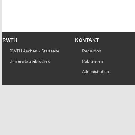
RWTH
KONTAKT
RWTH Aachen - Startseite
Redaktion
Universitätsbibliothek
Publizieren
Administration