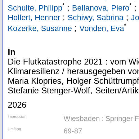
*
*
;
;
Schulte, Philipp
Bellanova, Piero
;
;
Hollert, Henner
Schiwy, Sabrina
Jo
*
;
Kozerke, Susanne
Vonden, Eva
In
Die Flutkatastrophe 2021 : vom W
Klimaresilienz / herausgegeben vo
Maria Klopries, Holger Schüttrumpf
Stefanie Stenger-Wolf, Seiten/Artik
2026
Impressum
Wiesbaden : Springer
Umfang
69-87