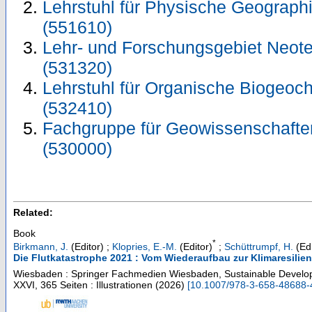
Lehrstuhl für Physische Geograph
(551610)
Lehr- und Forschungsgebiet Neote
(531320)
Lehrstuhl für Organische Biogeo
(532410)
Fachgruppe für Geowissenschafte
(530000)
Related:
Book
*
Birkmann, J.
(Editor)
;
Klopries, E.-M.
(Editor)
;
Schüttrumpf, H.
(Edi
Die Flutkatastrophe 2021 : Vom Wiederaufbau zur Klimaresilien
Wiesbaden : Springer Fachmedien Wiesbaden, Sustainable Develo
XXVI, 365 Seiten : Illustrationen
(
2026
)
[
10.1007/978-3-658-48688-