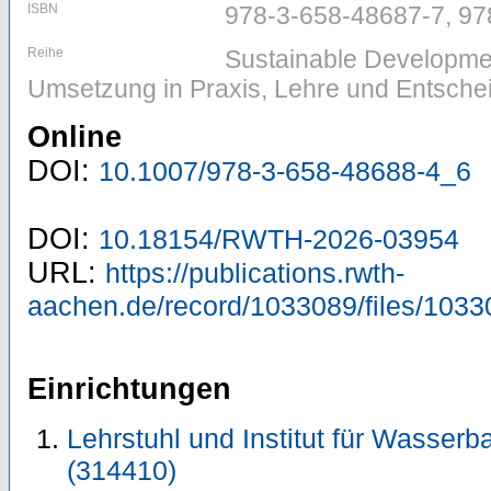
ISBN
978-3-658-48687-7, 97
Reihe
Sustainable Developme
Umsetzung in Praxis, Lehre und Entsch
Online
DOI:
10.1007/978-3-658-48688-4_6
DOI:
10.18154/RWTH-2026-03954
URL:
https://publications.rwth-
aachen.de/record/1033089/files/1033
Einrichtungen
Lehrstuhl und Institut für Wasser
(314410)