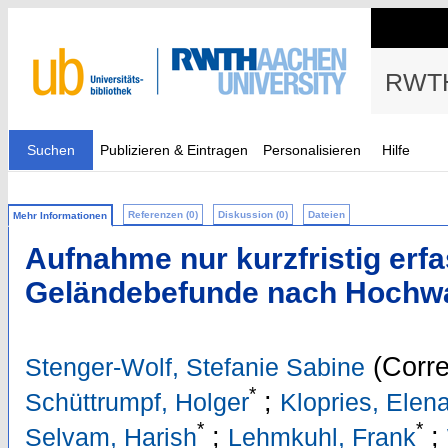
RWTH
Suchen
Publizieren & Eintragen
Personalisieren
Hilfe
Referenzen (0)
Diskussion (0)
Dateien
Mehr Informationen
Aufnahme nur kurzfristig erf
Geländebefunde nach Hochwa
(Corre
Stenger-Wolf, Stefanie Sabine
*
;
Schüttrumpf, Holger
Klopries, Elen
*
*
;
;
Selvam, Harish
Lehmkuhl, Frank